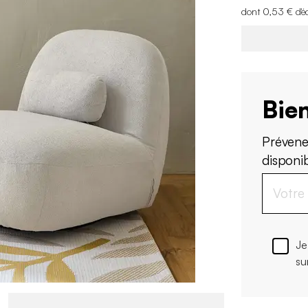
dont 0,53 € d'é
Bien
Prévene
disponi
Je
su