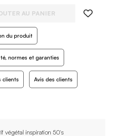
OUTER AU PANIER
on du produit
ité, normes et garanties
 clients
Avis des clients
if végétal inspiration 50's