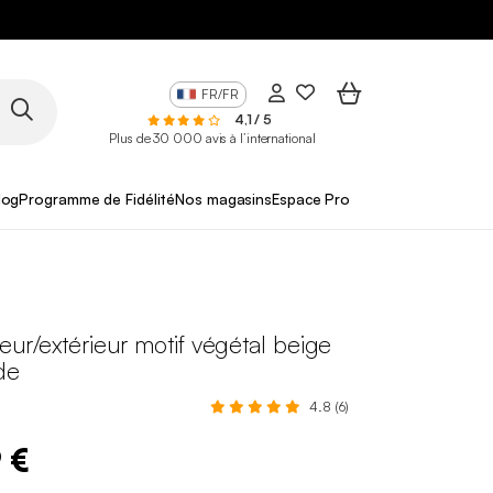
FR/FR
4,1 / 5
Plus de 30 000 avis à l’international
log
Programme de Fidélité
Nos magasins
Espace Pro
rieur/extérieur motif végétal beige
de
4.8 (6)
 €