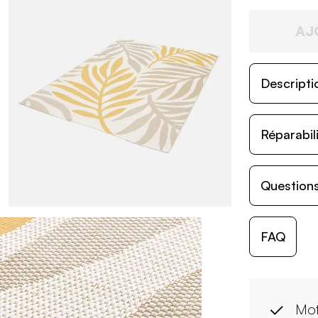
AJ
Descripti
Réparabil
Questions
FAQ
Mot