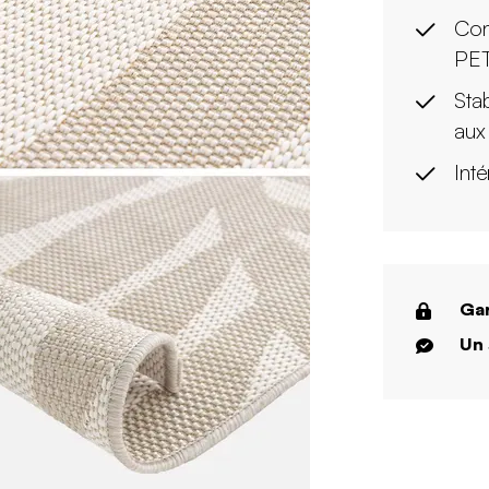
Con
PET
Sta
aux
Inté
Gar
Un 