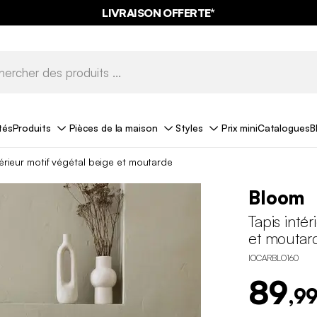
LIVRAISON OFFERTE*
tés
Produits
Pièces de la maison
Styles
Prix mini
Catalogues
B
térieur motif végétal beige et moutarde
Bloom
Tapis inté
et moutar
IOCARBLO160
89
,99