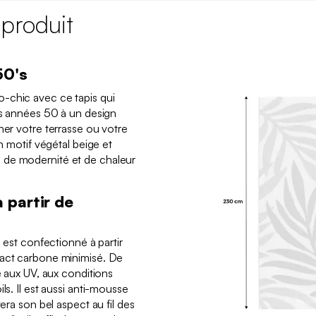
 produit
50's
-chic avec ce tapis qui
des années 50 à un design
ner votre terrasse ou votre
un motif végétal beige et
 de modernité et de chaleur
 partir de
l est confectionné à partir
pact carbone minimisé. De
te aux UV, aux conditions
ls. Il est aussi anti-mousse
vera son bel aspect au fil des