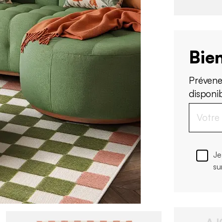
Bien
Prévene
disponi
Je
su
AJ