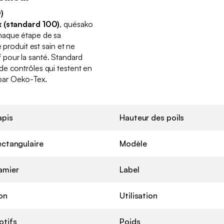
)
 (standard 100)
, quésako
haque étape de sa
e produit est sain et ne
pour la santé. Standard
de contrôles qui testent en
s par Oeko-Tex.
apis
Hauteur des poils
ectangulaire
Modèle
amier
Label
on
Utilisation
otifs
Poids