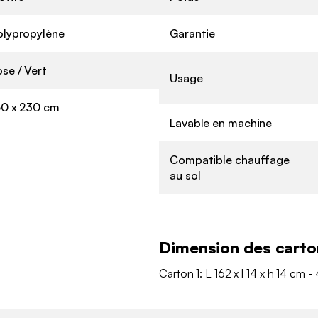
olypropylène
Garantie
se / Vert
Usage
60 x 230 cm
Lavable en machine
Compatible chauffage
au sol
Dimension des carto
Carton 1: L 162 x l 14 x h 14 cm -