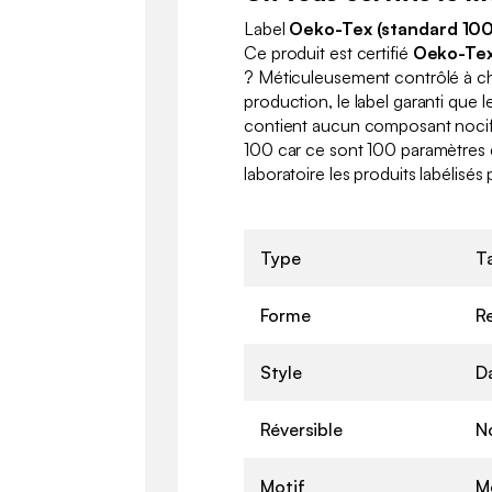
Label
Oeko-Tex (standard 100
Ce produit est certifié
Oeko-Tex
? Méticuleusement contrôlé à c
production, le label garanti que l
contient aucun composant nocif 
100 car ce sont 100 paramètres 
laboratoire les produits labélisé
Type
T
Forme
R
Style
D
Réversible
N
Motif
M