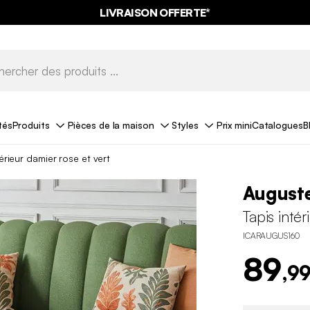
LIVRAISON OFFERTE*
tés
Produits
Pièces de la maison
Styles
Prix mini
Catalogues
B
térieur damier rose et vert
August
Tapis intér
ICARAUGUS160
89
,99