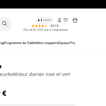
FR/FR
4,1 / 5
Plus de 30 000 avis à l’international
log
Programme de Fidélité
Nos magasins
Espace Pro
e
ieur/extérieur damier rose et vert
 €