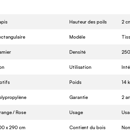
apis
Hauteur des poils
2 c
ectangulaire
Modèle
Tis
amier
Densité
250
on
Utilisation
Inté
otifs
Poids
14 
olypropylène
Garantie
2 a
range / Rose
Usage
Usa
00 x 290 cm
Contient du bois
No