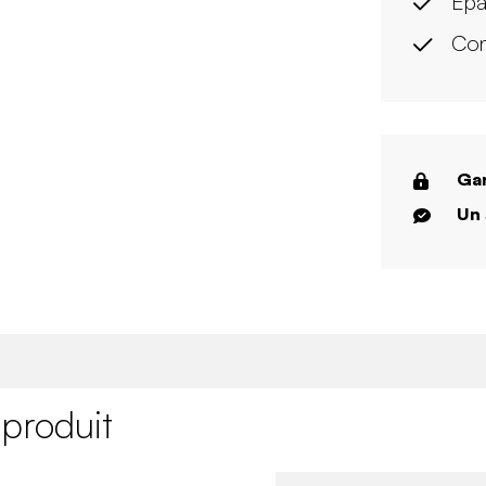
Epa
Con
Gar
Un 
 produit