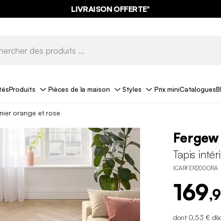
LIVRAISON OFFERTE*
tés
Produits
Pièces de la maison
Styles
Prix mini
Catalogues
B
amier orange et rose
Fergew
Tapis inté
ICARFER200ORA
169
,
dont 0,53 € d'é