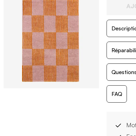
AJ
Descripti
Réparabil
Questions
FAQ
Mot