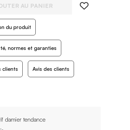
OUTER AU PANIER
on du produit
ité, normes et garanties
 clients
Avis des clients
if damier tendance