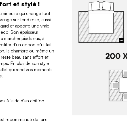
ort et stylé !
 lumineuse qui change tout
orange sur fond rose, aussi
gard et apporte une vraie
éco. Son épaisseur
 à marcher pieds nus, à
rofiter d’un cocon où il fait
salon, la chambre ou même un
l reste beau sans effort et
temps. En plus de son style
ouillet qui rend vos moments
s.
s à l'aide d'un chiffon
l est recommandé de faire