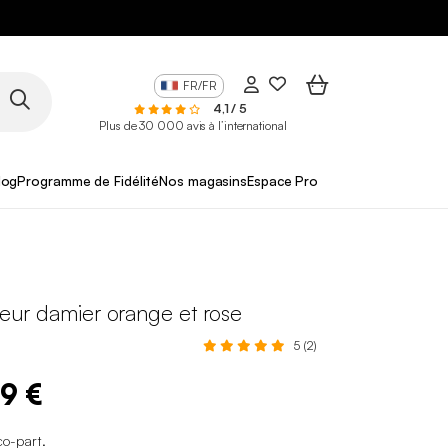
FR/FR
4,1 / 5
Plus de 30 000 avis à l’international
log
Programme de Fidélité
Nos magasins
Espace Pro
rieur damier orange et rose
5 (2)
99 €
co-part
.