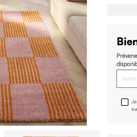
Bien
Prévene
disponi
Je
su