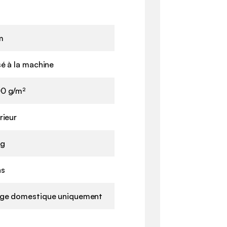
m
sé à la machine
0 g/m²
rieur
kg
ns
ge domestique uniquement
n