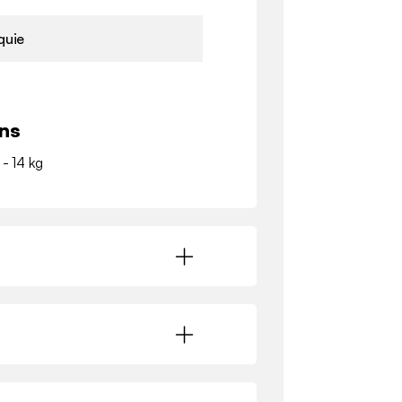
quie
ns
 - 14 kg