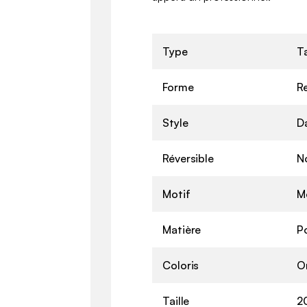
Type
T
Forme
R
Style
D
Réversible
N
Motif
M
Matière
P
Coloris
O
Taille
2