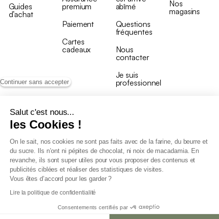
Nos
Guides
premium
abîmé
magasins
d’achat
Paiement
Questions
fréquentes
Cartes
cadeaux
Nous
contacter
Je suis
professionnel
Continuer sans accepter
Salut c'est nous...
les Cookies !
On le sait, nos cookies ne sont pas faits avec de la farine, du beurre et
Conditions générales de vente
du sucre. Ils n’ont ni pépites de chocolat, ni noix de macadamia. En
Conditions générales du programme de fidélité
revanche, ils sont super utiles pour vous proposer des contenus et
Charte de données personnelles
publicités ciblées et réaliser des statistiques de visites.
Conditions générales de vente Pro
Vous êtes d’accord pour les garder ?
Déclaration d’accessibilité
Lire la politique de confidentialité
Consentements certifiés par