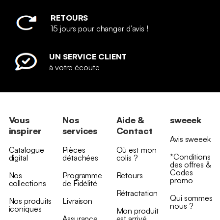
RETOURS
15 jours pour changer d’avis !
UN SERVICE CLIENT
à votre écoute
Vous
Nos
Aide &
sweeek
inspirer
services
Contact
Avis sweeek
Catalogue
Pièces
Où est mon
*Conditions
digital
détachées
colis ?
des offres &
Codes
Nos
Programme
Retours
promo
collections
de Fidélité
Rétractation
Qui sommes
Nos produits
Livraison
nous ?
iconiques
Mon produit
Assurance
est arrivé