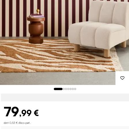
79
,99 €
dont 0,53 € d'éco-part
.