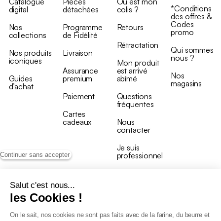
Catalogue
Pièces
Où est mon
*Conditions
digital
détachées
colis ?
des offres &
Codes
Nos
Programme
Retours
promo
collections
de Fidélité
Rétractation
Qui sommes
Nos produits
Livraison
nous ?
iconiques
Mon produit
Assurance
est arrivé
Nos
Guides
premium
abîmé
magasins
d’achat
Paiement
Questions
fréquentes
Cartes
cadeaux
Nous
contacter
Je suis
professionnel
Continuer sans accepter
Salut c'est nous...
les Cookies !
On le sait, nos cookies ne sont pas faits avec de la farine, du beurre et
Conditions générales de vente