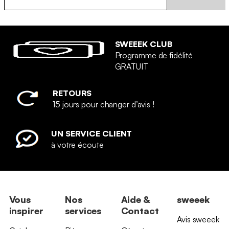
SWEEEK CLUB
Programme de fidélité
GRATUIT
RETOURS
15 jours pour changer d’avis !
UN SERVICE CLIENT
à votre écoute
Vous
Nos
Aide &
sweeek
inspirer
services
Contact
Avis sweeek