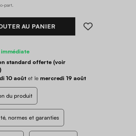
co-part
.
OUTER AU PANIER
 immédiate
on standard offerte (
voir
)
di 10 août
et le
mercredi 19 août
on du produit
ité, normes et garanties