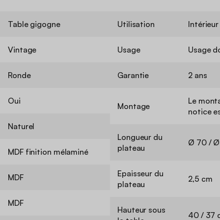
Table gigogne
Utilisation
Intérieur
Vintage
Usage
Usage d
Ronde
Garantie
2 ans
Oui
Le monta
Montage
notice e
Naturel
Longueur du
Ø 70 / 
plateau
MDF finition mélaminé
Epaisseur du
MDF
2,5 cm
plateau
MDF
Hauteur sous
40 / 37