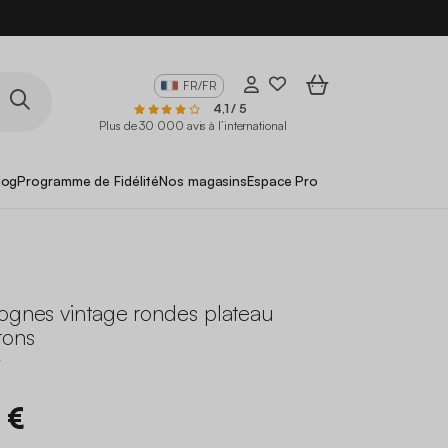
FR/FR
4,1 / 5
Plus de 30 000 avis à l’international
log
Programme de Fidélité
Nos magasins
Espace Pro
gognes vintage rondes plateau
rons
T
 €