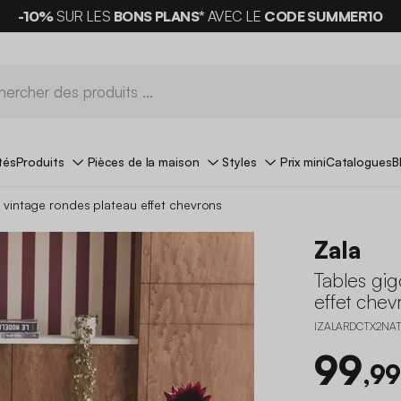
-10%
SUR LES
BONS PLANS*
AVEC LE
CODE SUMMER10
tés
Produits
Pièces de la maison
Styles
Prix mini
Catalogues
B
 vintage rondes plateau effet chevrons
Zala
Tables gi
effet chev
IZALARDCTX2NA
99
,99