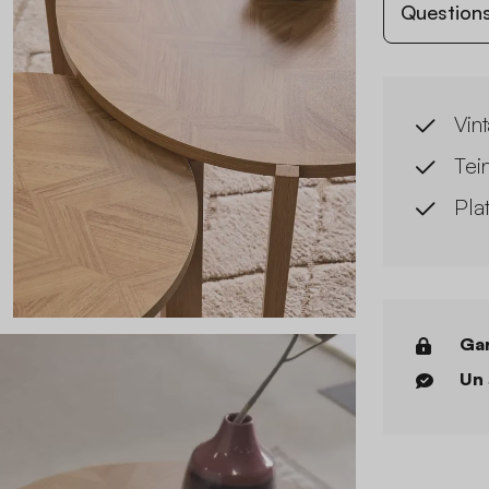
Questions
Vin
Tein
Pla
Gar
Un 