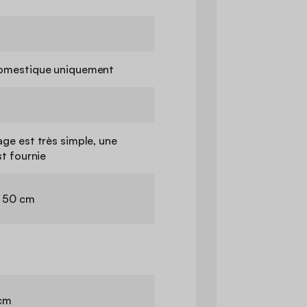
omestique uniquement
ge est très simple, une
st fournie
Ø 50 cm
 cm