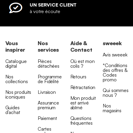
UN SERVICE CLIENT
à votre écoute
Vous
Nos
Aide &
sweeek
inspirer
services
Contact
Avis sweeek
Catalogue
Pièces
Où est mon
*Conditions
digital
détachées
colis ?
des offres &
Codes
Nos
Programme
Retours
promo
collections
de Fidélité
Rétractation
Qui sommes
Nos produits
Livraison
nous ?
iconiques
Mon produit
Assurance
est arrivé
Nos
Guides
premium
abîmé
magasins
d’achat
Paiement
Questions
fréquentes
Cartes