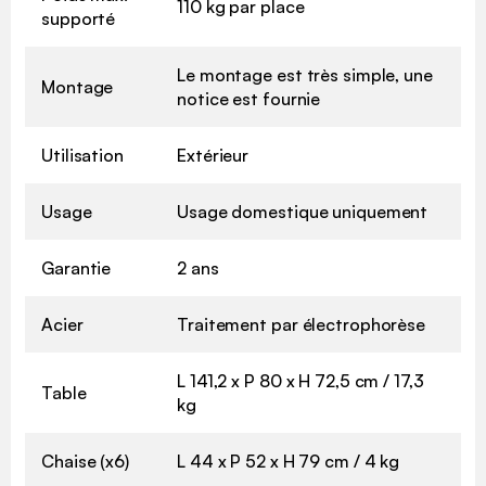
110 kg par place
supporté
Le montage est très simple, une
Montage
notice est fournie
Utilisation
Extérieur
Usage
Usage domestique uniquement
Garantie
2 ans
Acier
Traitement par électrophorèse
L 141,2 x P 80 x H 72,5 cm / 17,3
Table
kg
Chaise (x6)
L 44 x P 52 x H 79 cm / 4 kg