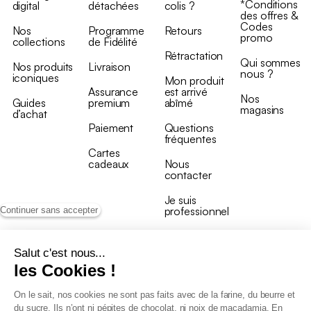
*Conditions
digital
détachées
colis ?
des offres &
Codes
Nos
Programme
Retours
promo
collections
de Fidélité
Rétractation
Qui sommes
Nos produits
Livraison
nous ?
iconiques
Mon produit
Assurance
est arrivé
Nos
Guides
premium
abîmé
magasins
d’achat
Paiement
Questions
fréquentes
Cartes
cadeaux
Nous
contacter
Je suis
professionnel
Continuer sans accepter
Salut c'est nous...
les Cookies !
On le sait, nos cookies ne sont pas faits avec de la farine, du beurre et
Conditions générales de vente
du sucre. Ils n’ont ni pépites de chocolat, ni noix de macadamia. En