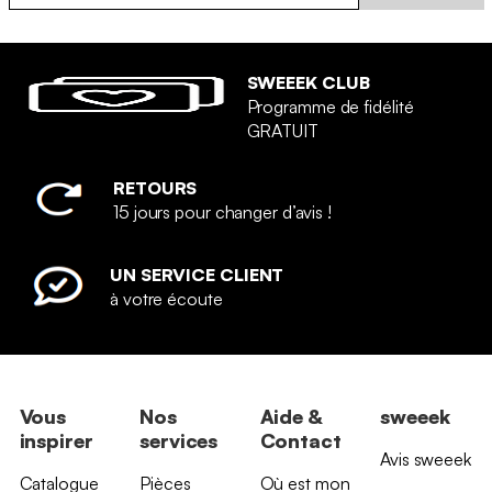
SWEEEK CLUB
Programme de fidélité
GRATUIT
RETOURS
15 jours pour changer d’avis !
UN SERVICE CLIENT
à votre écoute
Vous
Nos
Aide &
sweeek
inspirer
services
Contact
Avis sweeek
Catalogue
Pièces
Où est mon