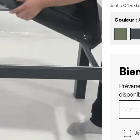
dont 5,04 € d'é
Couleur :
A
Bien
Prévene
disponi
Je