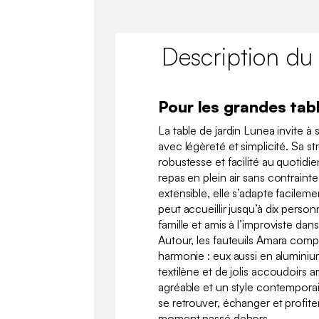
Description du
Pour les grandes tab
La table de jardin Lunea invite à 
avec légèreté et simplicité. Sa st
robustesse et facilité au quotidie
repas en plein air sans contraint
extensible, elle s’adapte facilem
peut accueillir jusqu’à dix person
famille et amis à l’improviste da
Autour, les fauteuils Amara comp
harmonie : eux aussi en aluminiu
textilène et de jolis accoudoirs ar
agréable et un style contempor
se retrouver, échanger et profit
moment passé dehors.