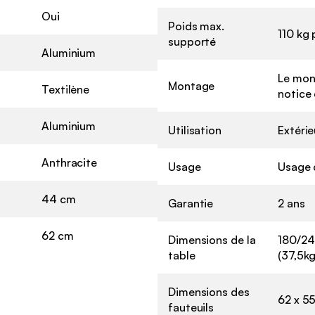
Oui
Poids max.
110 kg 
supporté
Aluminium
Le mon
Montage
Textilène
notice 
Aluminium
Utilisation
Extérie
Anthracite
Usage
Usage 
44 cm
Garantie
2 ans
62 cm
Dimensions de la
180/24
table
(37,5kg
Dimensions des
62 x 5
fauteuils