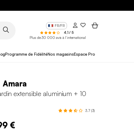
FR/FR
4,1 / 5
Plus de 30 000 avis à l’international
log
Programme de Fidélité
Nos magasins
Espace Pro
+ Amara
ardin extensible aluminium + 10
3.7 (3)
99 €