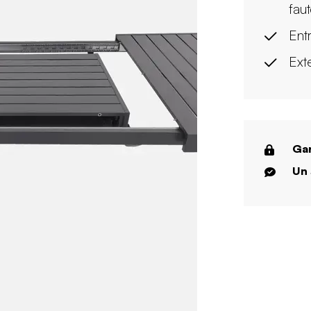
fau
Entr
Ext
Gar
Un 