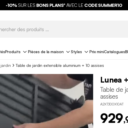
-10%
SUR LES
BONS PLANS*
AVEC LE
CODE SUMMER10
tés
Produits
Pièces de la maison
Styles
Prix mini
Catalogues
B
 jardin
Table de jardin extensible aluminium + 10 assises
Lunea 
Table de j
assises
A2XT300X10AT
929
,