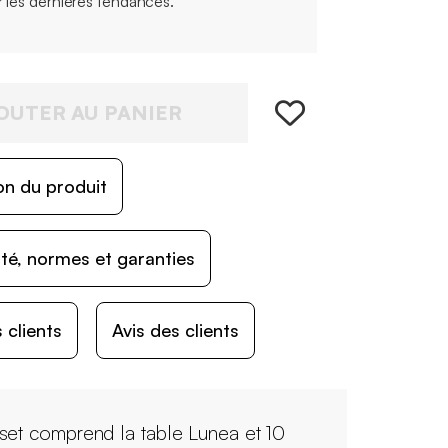
r les dernières tendances.
OUTER AU PANIER
on du produit
ité, normes et garanties
 clients
Avis des clients
set comprend la table Lunea et 10