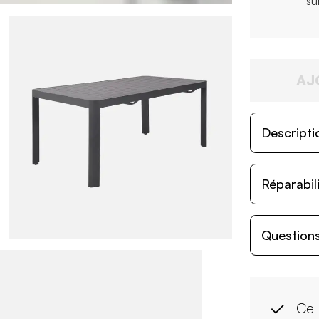
su
AJ
Descripti
Réparabil
Questions
Ce 