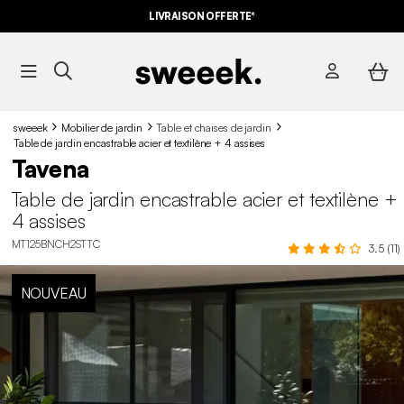
LIVRAISON OFFERTE*
sweeek
Mobilier de jardin
Table et chaises de jardin
Table de jardin encastrable acier et textilène + 4 assises
Tavena
Table de jardin encastrable acier et textilène +
4 assises
MT125BNCH2STTC
3.5 (11)
NOUVEAU