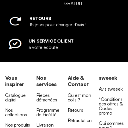
GRATUIT
RETOURS
15 jours pour changer d’avis !
UN SERVICE CLIENT
à votre écoute
Vous
Nos
Aide &
sweeek
inspirer
services
Contact
Avis sweeek
Catalogue
Pièces
Où est mon
*Conditions
digital
détachées
colis ?
des offres &
Codes
Nos
Programme
Retours
promo
collections
de Fidélité
Rétractation
Qui sommes
Nos produits
Livraison
nous ?