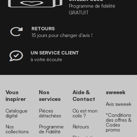
Programme de fidélité
GRATUIT
RETOURS
15 jours pour changer d’avis !
UN SERVICE CLIENT
à votre écoute
Vous
Nos
Aide &
sweeek
inspirer
services
Contact
Avis sweeek
Catalogue
Pièces
Où est mon
*Conditions
digital
détachées
colis ?
des offres &
Codes
Nos
Programme
Retours
promo
collections
de Fidélité