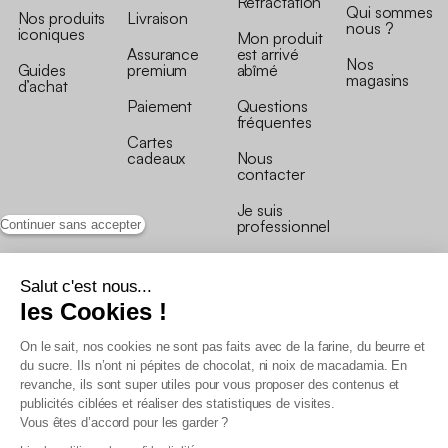
Rétractation
Qui sommes
Nos produits
Livraison
nous ?
iconiques
Mon produit
Assurance
est arrivé
Nos
Guides
premium
abîmé
magasins
d’achat
Paiement
Questions
fréquentes
Cartes
cadeaux
Nous
contacter
Je suis
professionnel
Continuer sans accepter
Salut c'est nous...
les Cookies !
On le sait, nos cookies ne sont pas faits avec de la farine, du beurre et
Conditions générales de vente
du sucre. Ils n’ont ni pépites de chocolat, ni noix de macadamia. En
Conditions générales du programme de fidélité
revanche, ils sont super utiles pour vous proposer des contenus et
Charte de données personnelles
publicités ciblées et réaliser des statistiques de visites.
Conditions générales de vente Pro
Vous êtes d’accord pour les garder ?
Déclaration d’accessibilité