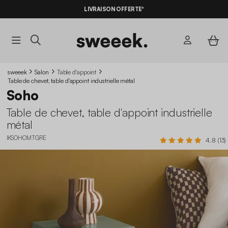
-10%
SUR LES
BONS PLANS*
LIVRAISON OFFERTE*
AVEC LE
CODE SUMMER10
sweeek
Salon
Table d'appoint
Table de chevet, table d'appoint industrielle métal
Soho
Table de chevet, table d'appoint industrielle
métal
IKSOHOMTGRE
4.8 (13)