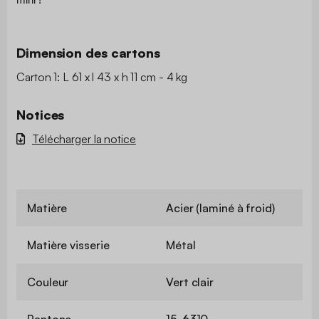
Dimension des cartons
Carton 1: L 61 x l 43 x h 11 cm - 4 kg
Notices
Télécharger la notice
Matière
Acier (laminé à froid)
Matière visserie
Métal
Couleur
Vert clair
Pantone
15-6310