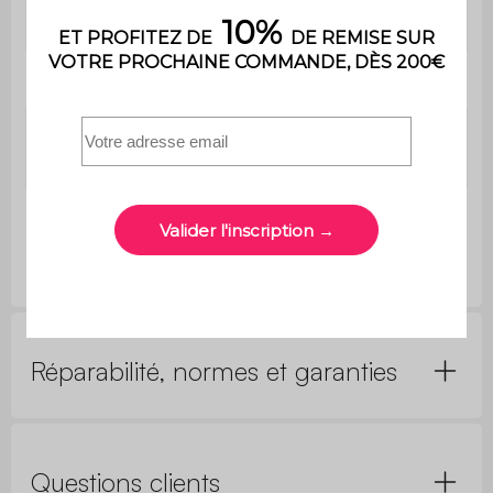
Contient du bois
Non
Dimensions
L 35 x P 35 x H 52 cm
Dimensions
L 33,5 x P 33,5 x H 40
intérieures
cm
Dimensions pieds
L 5 x P 5 x H 9 cm
Réparabilité, normes et garanties
Questions clients