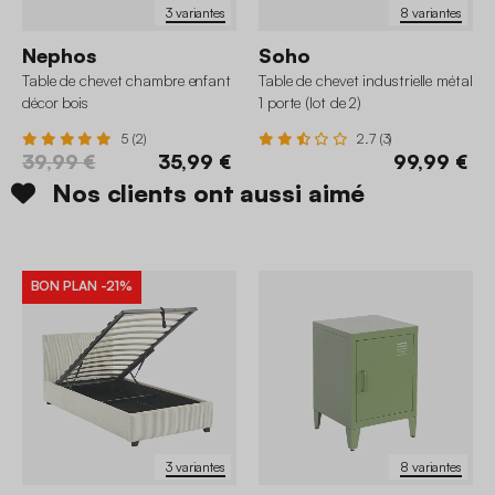
3 variantes
8 variantes
Nephos
Soho
Table de chevet chambre enfant
Table de chevet industrielle métal
décor bois
1 porte (lot de 2)
5 (2)
2.7 (3)
39,99 €
35,99 €
99,99 €
Nos clients ont aussi aimé
BON PLAN
-21%
3 variantes
8 variantes