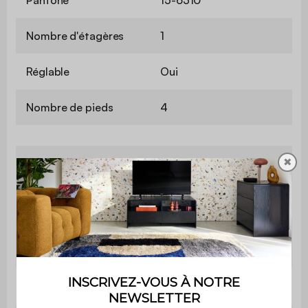
Nombre d'étagères
1
Réglable
Oui
Nombre de pieds
4
✖
Antidérapant
Oui
Hauteur des pieds
9 cm
Distance entre les
32 cm
pieds
Poids
3 kg