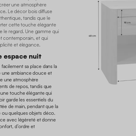
créer une atmosphère
. Le décor bois diffuse
thentique, tandis que le
porter cette touche élégante
ttire le regard. Une gamme qui
et contemporain, et qui
plicité et élégance.
e espace nuit
 facilement sa place dans la
te une ambiance douce et
ée une atmosphère
ents de repos, tandis que
e une touche élégante qui
roir garde les essentiels du
ortée de main, pendant que la
e ou quelques objets déco.
pace avec légèreté et donne
nfort, d’ordre et