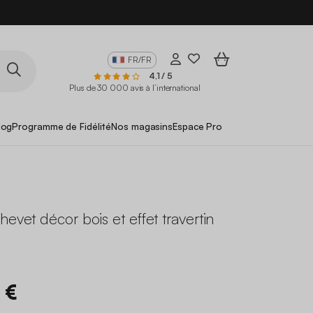
FR/FR
4,1 / 5
Plus de 30 000 avis à l’international
log
Programme de Fidélité
Nos magasins
Espace Pro
hevet décor bois et effet travertin
 €