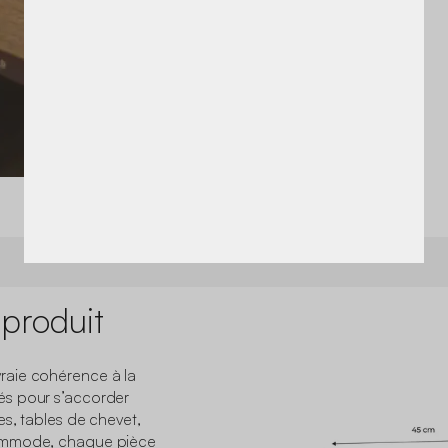
 produit
raie cohérence à la
és pour s’accorder
s, tables de chevet,
commode, chaque pièce