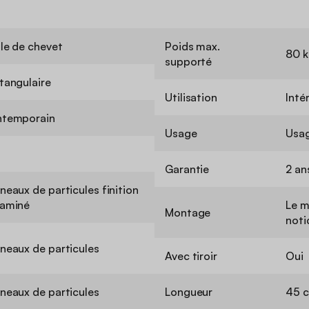
le de chevet
Poids max.
80 k
supporté
tangulaire
Utilisation
Inté
temporain
Usage
Usa
Garantie
2 an
neaux de particules finition
aminé
Le m
Montage
noti
neaux de particules
Avec tiroir
Oui
neaux de particules
Longueur
45 