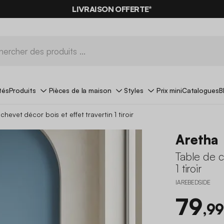
LIVRAISON OFFERTE*
tés
Produits
Pièces de la maison
Styles
Prix mini
Catalogues
B
chevet décor bois et effet travertin 1 tiroir
Aretha
Table de c
1 tiroir
IAREBEDSIDE
79
,99