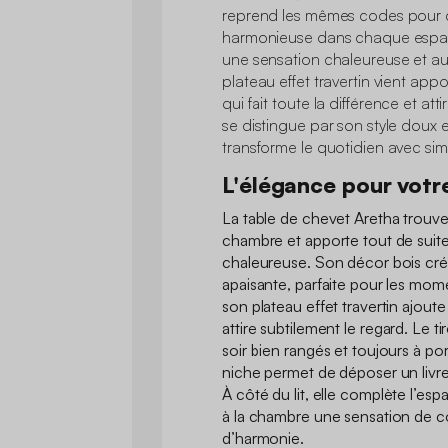
reprend les mêmes codes pour 
harmonieuse dans chaque espace
une sensation chaleureuse et au
plateau effet travertin vient ap
qui fait toute la différence et a
se distingue par son style doux 
transforme le quotidien avec sim
L'élégance pour votr
La table de chevet Aretha trouve
chambre et apporte tout de sui
chaleureuse. Son décor bois cr
apaisante, parfaite pour les mom
son plateau effet travertin ajout
attire subtilement le regard. Le ti
soir bien rangés et toujours à p
niche permet de déposer un livr
À côté du lit, elle complète l’es
à la chambre une sensation de co
d’harmonie.