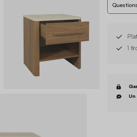
Questions
Plat
1 ti
Gar
Un 