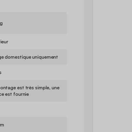
g
rieur
ge domestique uniquement
s
ontage est très simple, une
ce est fournie
cm