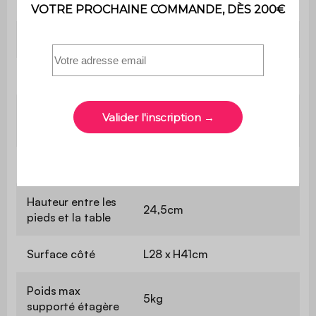
une notice est fournie
Dimensions
30 x 28 x 55,6cm
Plateau
27 x 26 x H2,2cm
Dimensions
30 x 28 x 12cm
intérieures
Capacité
8,4L
Hauteur entre les
24,5cm
pieds et la table
Surface côté
L28 x H41cm
Poids max
5kg
supporté étagère