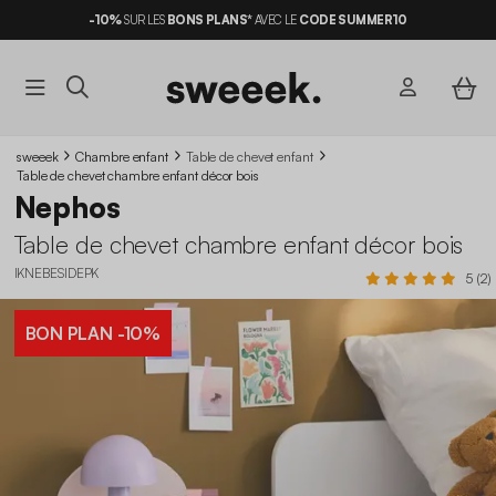
-10%
SUR LES
BONS PLANS*
AVEC LE
CODE SUMMER10
sweeek
Chambre enfant
Table de chevet enfant
Table de chevet chambre enfant décor bois
Nephos
Table de chevet chambre enfant décor bois
IKNEBESIDEPK
5 (2)
BON PLAN
-10%