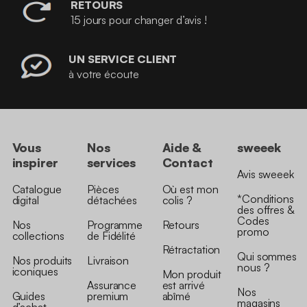
RETOURS
15 jours pour changer d’avis !
UN SERVICE CLIENT
à votre écoute
Vous
Nos
Aide &
sweeek
inspirer
services
Contact
Avis sweeek
Catalogue
Pièces
Où est mon
*Conditions
digital
détachées
colis ?
des offres &
Codes
Nos
Programme
Retours
promo
collections
de Fidélité
Rétractation
Qui sommes
Nos produits
Livraison
nous ?
iconiques
Mon produit
Assurance
est arrivé
Nos
Guides
premium
abîmé
magasins