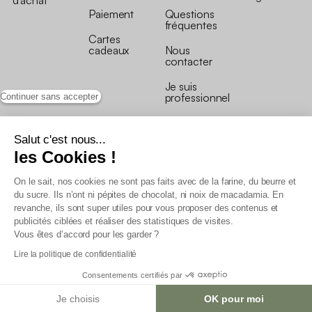
d’achat
Paiement
Questions
fréquentes
Cartes
cadeaux
Nous
contacter
Je suis
professionnel
Continuer sans accepter
Salut c'est nous...
les Cookies !
On le sait, nos cookies ne sont pas faits avec de la farine, du beurre et
Conditions générales de vente
du sucre. Ils n’ont ni pépites de chocolat, ni noix de macadamia. En
Conditions générales du programme de fidélité
revanche, ils sont super utiles pour vous proposer des contenus et
Charte de données personnelles
publicités ciblées et réaliser des statistiques de visites.
Conditions générales de vente Pro
Vous êtes d’accord pour les garder ?
Déclaration d’accessibilité
Lire la politique de confidentialité
Consentements certifiés par
Je choisis
OK pour moi