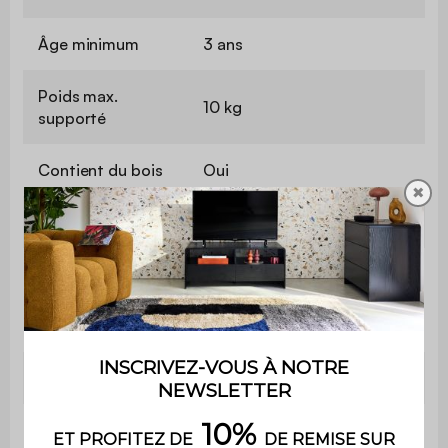
Âge minimum
3 ans
Poids max.
10 kg
supporté
Contient du bois
Oui
✖
Utilisation
Intérieur
Usage domestique
Usage
uniquement
Garantie
2 ans
Le montage est très simple,
Montage