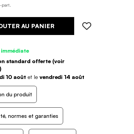
o-part
.
OUTER AU PANIER
 immédiate
on standard offerte (
voir
)
di 10 août
et le
vendredi 14 août
on du produit
ité, normes et garanties