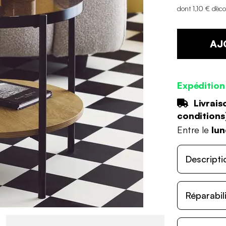
dont 1,10 € d'éc
AJ
Expédition
Livrais
conditions
Entre le
lun
Descripti
Réparabil