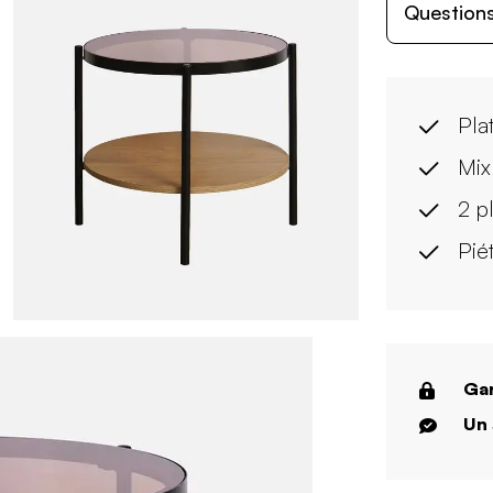
Questions
Pla
Mix
2 p
Pié
Gar
Un 