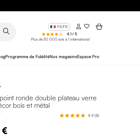
FR/FR
4,1 / 5
Plus de 30 000 avis à l’international
log
Programme de Fidélité
Nos magasins
Espace Pro
y
point ronde double plateau verre
cor bois et métal
T
4.9 (8)
 €