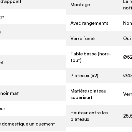
 d'appoint
Le 
Montage
noti
ge
Avec rangements
Non
e
Verre fumé
Oui
Table basse (hors-
Ø52
tout)
el
Plateaux (x2)
Ø48
Matière (plateau
 noir mat
Ver
supérieur)
eur
Hauteur entre les
25,
plateaux
 domestique uniquement