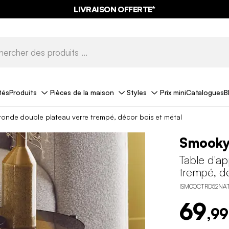
LIVRAISON OFFERTE*
tés
Produits
Pièces de la maison
Styles
Prix mini
Catalogues
B
ronde double plateau verre trempé, décor bois et métal
Smook
Table d'ap
trempé, dé
ISMOOCTRD52NA
69
,99