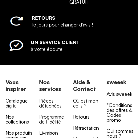
GRATUIT
RETOURS
15 jours pour changer d’avis !
UN SERVICE CLIENT
à votre écoute
Vous
Nos
Aide &
sweeek
inspirer
services
Contact
Avis sweeek
Catalogue
Pièces
Où est mon
*Conditions
digital
détachées
colis ?
des offres &
Codes
Nos
Programme
Retours
promo
collections
de Fidélité
Rétractation
Qui sommes
Nos produits
Livraison
nous ?
iconiques