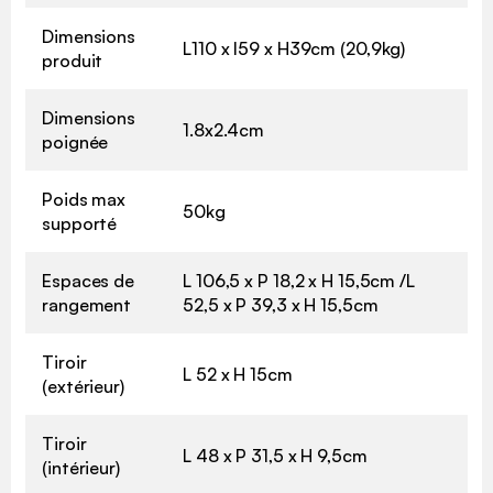
Dimensions
L110 x l59 x H39cm (20,9kg)
produit
Dimensions
1.8x2.4cm
poignée
Poids max
50kg
supporté
Espaces de
L 106,5 x P 18,2 x H 15,5cm /L
rangement
52,5 x P 39,3 x H 15,5cm
Tiroir
L 52 x H 15cm
(extérieur)
Tiroir
L 48 x P 31,5 x H 9,5cm
(intérieur)