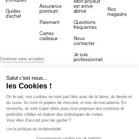
Mon produit
Assurance
est arrivé
Nos
Guides
premium
abîmé
magasins
d’achat
Paiement
Questions
fréquentes
Cartes
cadeaux
Nous
contacter
Je suis
professionnel
Continuer sans accepter
Salut c'est nous...
les Cookies !
On le sait, nos cookies ne sont pas faits avec de la farine, du beurre et
Conditions générales de vente
du sucre. Ils n’ont ni pépites de chocolat, ni noix de macadamia. En
Conditions générales du programme de fidélité
revanche, ils sont super utiles pour vous proposer des contenus et
Charte de données personnelles
publicités ciblées et réaliser des statistiques de visites.
Conditions générales de vente Pro
Vous êtes d’accord pour les garder ?
Déclaration d’accessibilité
Lire la politique de confidentialité
Consentements certifiés par