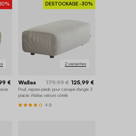
20%
DESTOCKAGE
-30%
es
2 variantes
99 €
Wallas
179,99 €
125,99 €
laces
Pouf, repose-pieds pour canapé d'angle 3
places Wallas velours côtelé
4 (1)