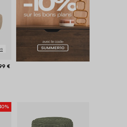
es
99 €
40%