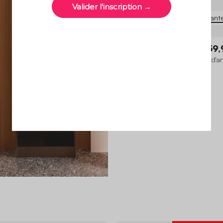
4 variant
Leon
199,99 €
159,
Pouf, repose-pieds pour canapé d'a
places Leon bouclette texturée
3.8 (4)