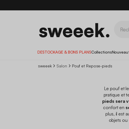
DESTOCKAGE & BONS PLANS
Collections
Nouveau
sweeek
Salon
Pouf et Repose-pieds
Le pouf et l
pratique et t
pieds sera 
confort en
s
plus, il est 
objets ou u