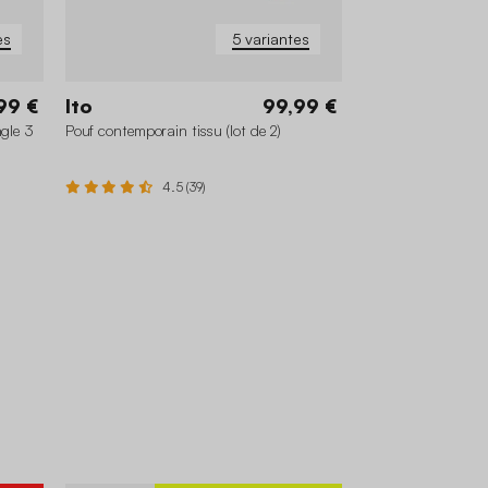
es
5 variantes
99 €
Ito
99,99 €
ngle 3
Pouf contemporain tissu (lot de 2)
4.5 (39)