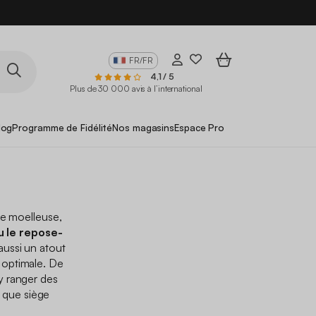
FR/FR
4,1 / 5
Plus de 30 000 avis à l’international
log
Programme de Fidélité
Nos magasins
Espace Pro
se moelleuse,
u le repose-
 aussi un atout
 optimale. De
’y ranger des
nt que siège