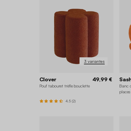
3 variantes
Clover
49,99 €
Sas
Pouf tabouret trèfle bouclette
Banc d
places
4.5 (2)