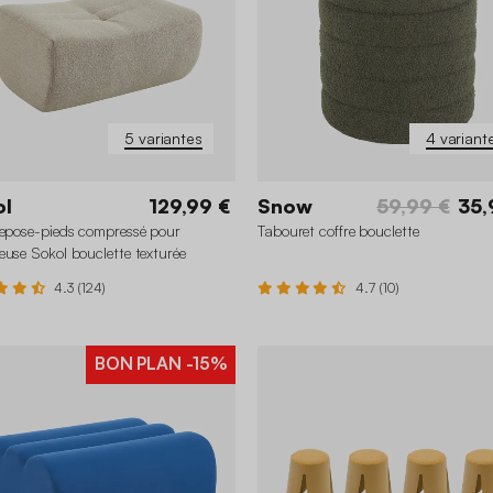
5 variantes
4 variant
ol
129,99 €
Snow
59,99 €
35,
repose-pieds compressé pour
Tabouret coffre bouclette
euse Sokol bouclette texturée
4.3 (124)
4.7 (10)
BON PLAN
-15%