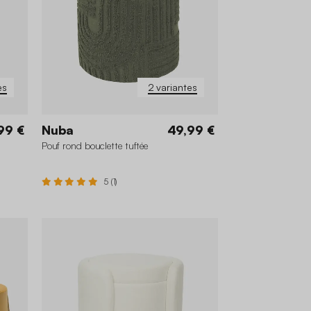
es
2 variantes
99 €
Nuba
49,99 €
Pouf rond bouclette tuftée
5 (1)