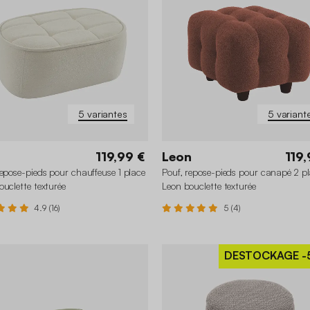
5 variantes
5 variant
119,99 €
Leon
119,
repose-pieds pour chauffeuse 1 place
Pouf, repose-pieds pour canapé 2 p
ouclette texturée
Leon bouclette texturée
4.9 (16)
5 (4)
DESTOCKAGE
-