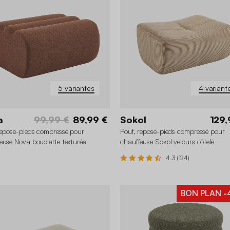
5 variantes
4 variant
a
99,99 €
89,99 €
Sokol
129,
repose-pieds compressé pour
Pouf, repose-pieds compressé pour
euse Nova bouclette texturée
chauffeuse Sokol velours côtelé
4.3 (124)
BON PLAN
-