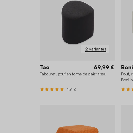
2 variantes
Tao
69,99 €
Boni
Tabouret, pouf en forme de galet tissu
Pouf, 
Boni b
4.9 (9)