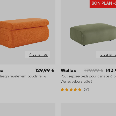
BON PLAN
-
4 variantes
5 variant
ha
129,99 €
Wallas
179,99 €
143,
esign revêtement bouclette 1-2
Pouf, repose-pieds pour canapé 3 p
Wallas velours côtelé
5 (1)