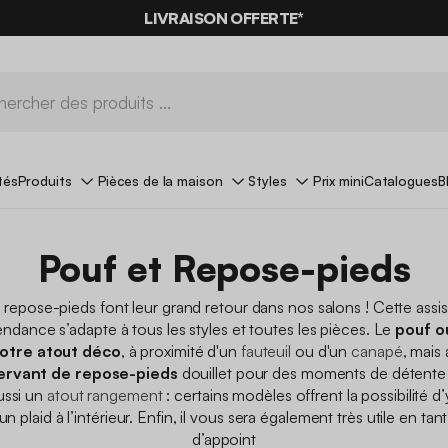
LIVRAISON OFFERTE*
tés
Produits
Pièces de la maison
Styles
Prix mini
Catalogues
B
Pouf et Repose-pieds
e repose-pieds font leur grand retour dans nos salons ! Cette assi
endance s’adapte à tous les styles et toutes les pièces. Le
pouf o
votre atout déco
, à proximité d'un
fauteuil
ou d'un
canapé
, mais
ervant de repose-pieds
douillet pour des moments de détente
aussi un
atout rangement
: certains modèles offrent la possibilité d
n plaid à l’intérieur. Enfin, il vous sera également très utile en ta
d’appoint