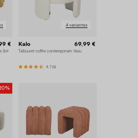
es
4 variantes
99 €
Kalo
69,99 €
 (lot
Tabouret coffre contemporain tissu
4.7 (6)
20%