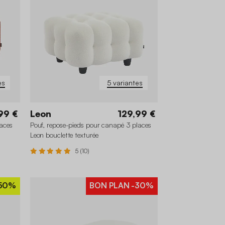
es
5 variantes
99 €
Leon
129,99 €
laces
Pouf, repose-pieds pour canapé 3 places
Leon bouclette texturée
5 (10)
50%
BON PLAN
-30%