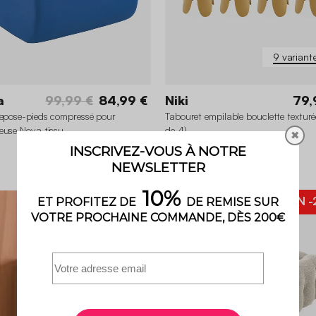
9 variant
a
99,99 €
84,99 €
Niki
79,
repose-pieds compressé pour
Tabouret empilable bouclette texturée
euse Nova tissu
de 4)
✖
4.9 (118)
BON PLAN
-
+4