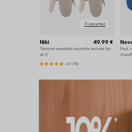
11 variantes
Niki
49,99 €
Nov
Tabouret empilable bouclette texturée (lot
Pouf, 
de 2)
chauff
4.9 (118)
+6