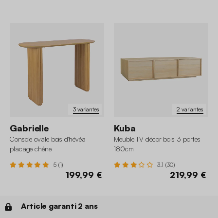
3 variantes
2 variantes
Gabrielle
Kuba
Console ovale bois d'hévéa
Meuble TV décor bois 3 portes
placage chêne
180cm
5 (1)
3.1 (30)
199,99 €
219,99 €
Article garanti 2 ans