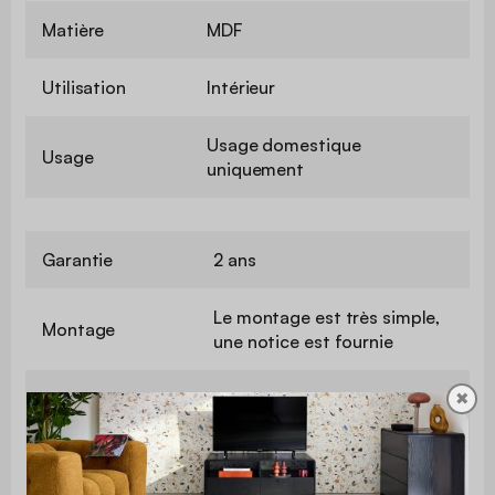
Matière
MDF
Utilisation
Intérieur
Usage domestique
Usage
uniquement
Garantie
2 ans
Le montage est très simple,
Montage
une notice est fournie
Epaisseur du
✖
4 cm
plateau
Distance entre
10 / 18 cm