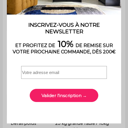
les pieds
Poids max.
35 kg
supporté
Dimensions de la
Ø 70 x 38 cm - 9,9 kg
grande table
Dimensions de la
Ø 48 x 33,5 cm - 5,7 kg
petite table
Dimensions des
41,6 x 36,5 cm / 29,2 x 32 cm
pieds
Epaisseur des
1,2 cm
pieds
Détail poids
25 kg grande table / 10kg