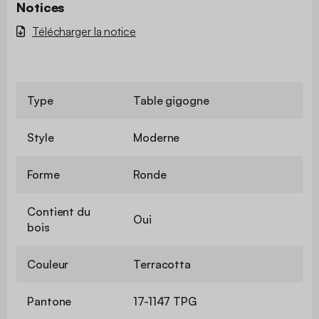
Notices
Télécharger la notice
Type
Table gigogne
Style
Moderne
Forme
Ronde
Contient du
Oui
bois
Couleur
Terracotta
Pantone
17-1147 TPG