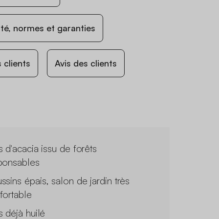
ité, normes et garanties
 clients
Avis des clients
s d'acacia issu de forêts
ponsables
ssins épais, salon de jardin très
fortable
s déjà huilé