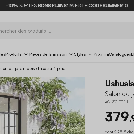
-10%
SUR LES
BONS PLANS*
AVEC LE
CODE SUMMER10
tés
Produits
Pièces de la maison
Styles
Prix mini
Catalogues
B
alon de jardin bois d'acacia 4 places
Ushuai
Salon de j
ACH3101ECRU
379
,
dont 2,28 € d'é