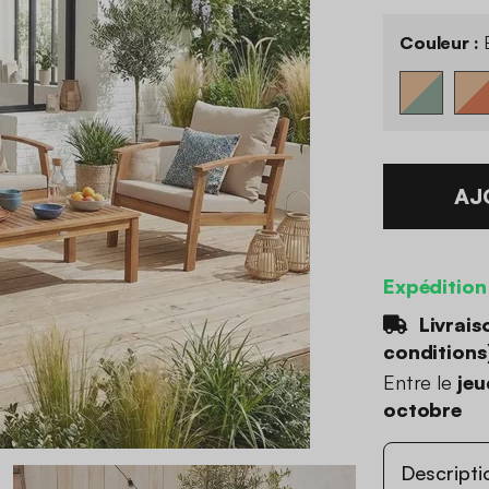
Couleur :
B
AJ
Expédition
Livrais
conditions
Entre le
jeu
octobre
Descripti