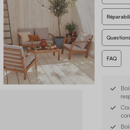
Réparabil
Questions
FAQ
Boi
res
Cou
con
Boi