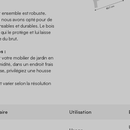
t ensemble est robuste.
 nous avons opté pour de
onsables et durables. Le bois
qui le protège et lui laisse
e du brut.
s :
votre mobilier de jardin en
midité, dans un endroit frais
sse, privilégiez une housse
varier selon la résolution
aire
Utilisation