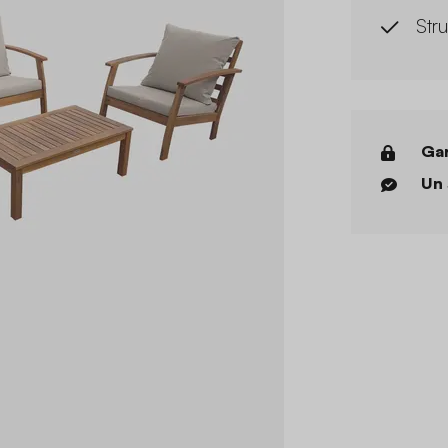
Str
Gar
Un 