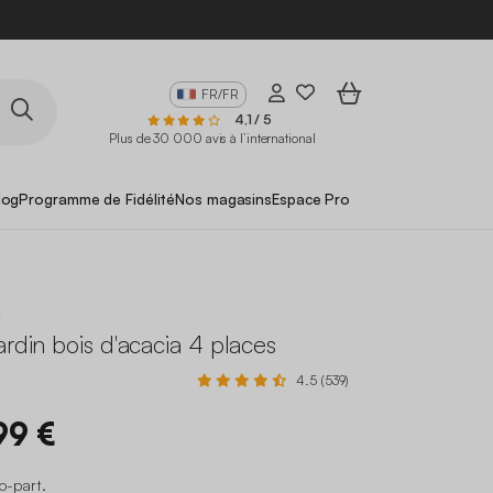
FR/FR
4,1 / 5
Plus de 30 000 avis à l’international
log
Programme de Fidélité
Nos magasins
Espace Pro
a
ardin bois d'acacia 4 places
4.5 (539)
99 €
co-part
.