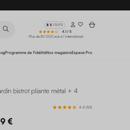
FR/FR
4,1 / 5
Plus de 30 000 avis à l’international
log
Programme de Fidélité
Nos magasins
Espace Pro
ardin bistrot pliante métal + 4
4.4 (121)
99 €