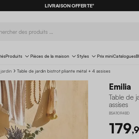
LIVRAISON OFFERTE*
tés
Produits
Pièces de la maison
Styles
Prix mini
Catalogues
B
 jardin
Table de jardin bistrot pliante métal + 4 assises
Emilia
Table de j
assises
BSA110R4BD
179
,