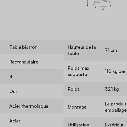
Table bistrot
Hauteur de la
71 cm
table
Rectangulaire
Poids max.
110 kg par
supporté
4
Poids
32,1 kg
Oui
Le produit
Acier thermolaqué
Montage
emballage 
Acier
Utilisation
Extérieur