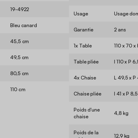
19-4922
Usage
Usage dom
Bleu canard
Garantie
2 ans
45,5 cm
1x Table
110 x 70 x
49,5 cm
Table pliée
l 110 x P 
80,5 cm
4x Chaise
L 49,5 x P
110 cm
Chaise pliée
l 41 x P 8
Poids d'une
4,8 kg
chaise
Poids de la
12,9 kg