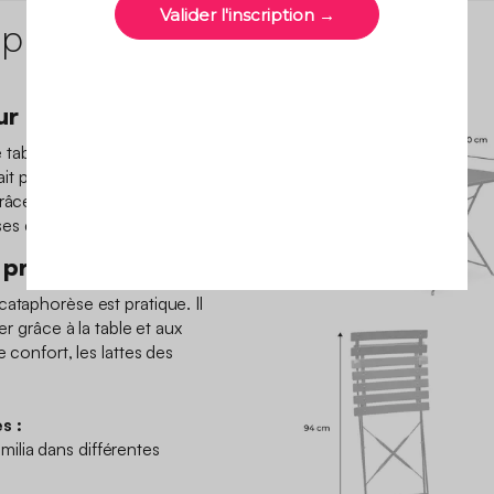
 produit
r dans le jardin
table rectangulaire et
fait pour apporter de la
grâce à sa couleur vive. Son
ses des bistrots français.
 pratique
ataphorèse est pratique. Il
er grâce à la table et aux
e confort, les lattes des
s :
lia dans différentes