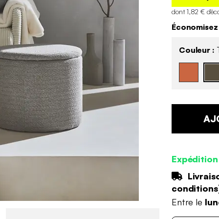
dont 1,82 € d'éc
Économisez
Couleur :
AJ
Expédition
Livrais
conditions
Entre le
lun