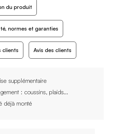
on du produit
ité, normes et garanties
 clients
Avis des clients
ise supplémentaire
gement : coussins, plaids...
ré déjà monté