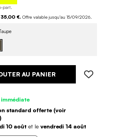
o-part
.
 35,00 €.
Offre valable jusqu’au 15/09/2026.
Taupe
OUTER AU PANIER
 immédiate
on standard offerte (
voir
)
di 10 août
et le
vendredi 14 août