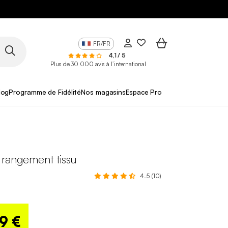
FR/FR
4,1 / 5
Plus de 30 000 avis à l’international
log
Programme de Fidélité
Nos magasins
Espace Pro
 rangement tissu
4.5 (10)
99 €