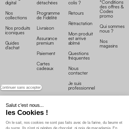
*Conditions
digital
détachées
colis ?
des offres &
Codes
Nos
Programme
Retours
promo
collections
de Fidélité
Rétractation
Qui sommes
Nos produits
Livraison
nous ?
iconiques
Mon produit
Assurance
est arrivé
Nos
Guides
premium
abîmé
magasins
d’achat
Paiement
Questions
fréquentes
Cartes
cadeaux
Nous
contacter
Je suis
professionnel
Continuer sans accepter
Salut c'est nous...
les Cookies !
On le sait, nos cookies ne sont pas faits avec de la farine, du beurre et
Conditions générales de vente
du sucre. Ils n’ont ni pépites de chocolat, ni noix de macadamia. En