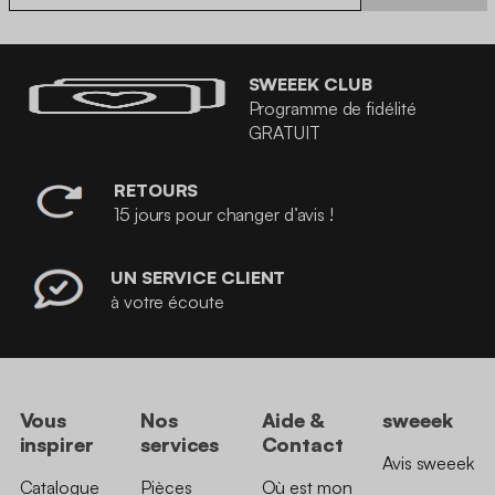
SWEEEK CLUB
Programme de fidélité
GRATUIT
RETOURS
15 jours pour changer d’avis !
UN SERVICE CLIENT
à votre écoute
Vous
Nos
Aide &
sweeek
inspirer
services
Contact
Avis sweeek
Catalogue
Pièces
Où est mon