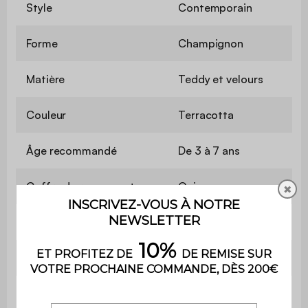
Style
Contemporain
Forme
Champignon
Matière
Teddy et velours
Couleur
Terracotta
Âge recommandé
De 3 à 7 ans
Coffre de rangement
Oui
✖
Nombre de places
1
Hauteur d'assise
35 cm
Profondeur d'assise
37 cm