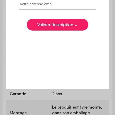
Poids max.
80 kg
supporté
Poids
2,8 kg
Contient du bois
Oui
Utilisation
Intérieur
Usage domestique
Usage
uniquement
Garantie
2 ans
Le produit est livré monté,
Montage
dans son emballage