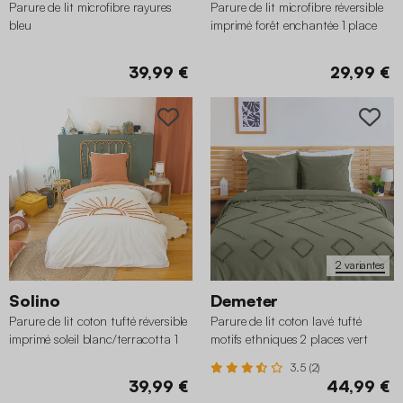
Parure de lit microfibre rayures
Parure de lit microfibre réversible
bleu
imprimé forêt enchantée 1 place
140 x 200cm
39,99 €
29,99 €
2 variantes
Solino
Demeter
Parure de lit coton tufté réversible
Parure de lit coton lavé tufté
imprimé soleil blanc/terracotta 1
motifs ethniques 2 places vert
place 140 x 200cm
3.5 (2)
39,99 €
44,99 €