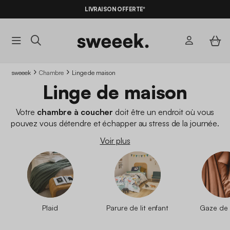
-10%
SUR LES
BONS PLANS*
AVEC LE
CODE SUMMER10
sweeek
Chambre
Linge de maison
Linge de maison
Votre
chambre à coucher
doit être un endroit où vous
pouvez vous détendre et échapper au stress de la journée.
Elle doit être un
havre de paix et de calme
, un endroit où
Voir plus
vous pouvez recharger vos batteries pour le prochain tour
dans un lit confortable
. Et quel meilleur moyen d'y parvenir que
d'
embellir votre chambre
avec de nouveaux draps ?
Plaid
Parure de lit enfant
Gaze de