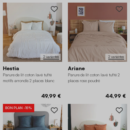
2 variantes
2 variantes
Hestia
Ariane
Parure de lit coton lavé tufté
Parure de lit coton lavé tufté 2
motifs arrondis 2 places blanc
places rose poudré
49,99 €
44,99 €
BON PLAN
-15%