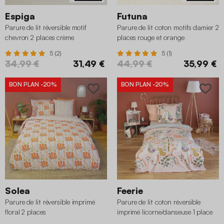
Espiga
Futuna
Parure de lit réversible motif
Parure de lit coton motifs damier 2
chevron 2 places crème
places rouge et orange
5 (2)
5 (1)
34,99 €
31,49 €
44,99 €
35,99 €
BON PLAN
-20%
BON PLAN
-20%
Solea
Feerie
Parure de lit réversible imprimé
Parure de lit coton réversible
floral 2 places
imprimé licorne/danseuse 1 place
140 x 200cm