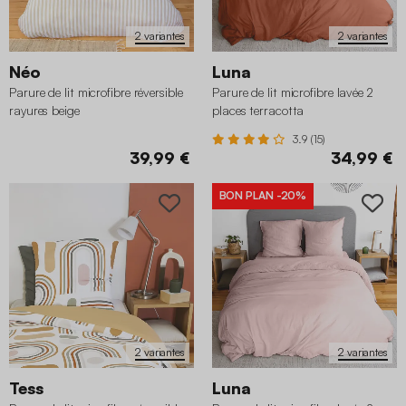
2 variantes
2 variantes
Néo
Luna
Parure de lit microfibre réversible
Parure de lit microfibre lavée 2
rayures beige
places terracotta
3.9 (15)
39,99 €
34,99 €
BON PLAN
-20%
2 variantes
2 variantes
Tess
Luna