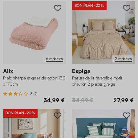
BON PLAN
-20%
6 variantes
2 variantes
Alix
Espiga
Plaid sherpa et gaze de coton 130
Parure de lit réversible motif
x 170cm
chevron 2 places greige
3 (2)
34,99 €
34,99 €
27,99 €
BON PLAN
-20%