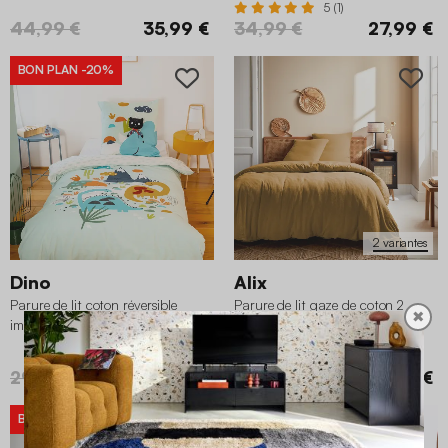
5 (1)
44,99 €
35,99 €
34,99 €
27,99 €
BON PLAN
-20%
2 variantes
Dino
Alix
Parure de lit coton réversible
Parure de lit gaze de coton 2
✖
imprimé dinosaures 1 place 140 x
places miel
200cm
5 (2)
29,99 €
23,99 €
59,99 €
BON PLAN
-15%