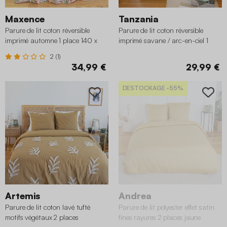
Maxence
Tanzania
Parure de lit coton réversible
Parure de lit coton réversible
imprimé automne 1 place 140 x
imprimé savane / arc-en-ciel 1
200cm
place 140 x 200cm
2 (1)
34,99 €
29,99 €
DESTOCKAGE
-55%
Artemis
Andrea
Parure de lit coton lavé tufté
Parure de lit polyester effet satin
motifs végétaux 2 places
fines rayures 2 places jaune