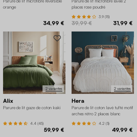
Parure de lit microfibre réversible
Parure de lit microfibre lavée 2
orange
places rose poudré
3.9 (15)
34,99 €
39,99 €
31,99 €
2 variantes
2 variantes
Alix
Hera
Parure de lit gaze de coton kaki
Parure de lit coton lavé tufté motif
arches rétro 2 places blanc
4.4 (45)
4.2 (5)
59,99 €
49,99 €