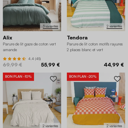
3 variantes
2 variantes
Alix
Tendora
Parure de lit gaze de coton vert
Parure de lit coton motifs rayures
amande
2 places blanc et vert
4.4 (45)
69,99 €
55,99 €
44,99 €
BON PLAN
-10%
BON PLAN
-20%
2 variantes
2 variantes