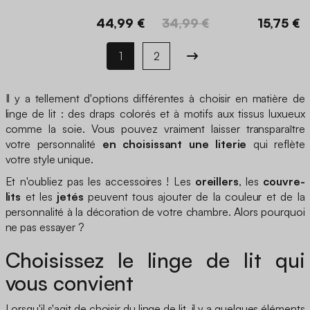
moutarde
44,99 €
34,99 €
15,75 €
1
2
Il y a tellement d'options différentes à choisir en matière de
linge de lit : des draps colorés et à motifs aux tissus luxueux
comme la soie. Vous pouvez vraiment laisser transparaître
votre personnalité
en choisissant une literie
qui reflète
votre style unique.
Et n'oubliez pas les accessoires ! Les
oreillers
, les
couvre-
lits
et les
jetés
peuvent tous ajouter de la couleur et de la
personnalité à la décoration de votre chambre. Alors pourquoi
ne pas essayer ?
Choisissez le linge de lit qui
vous convient
Lorsqu'il s'agit de choisir du linge de lit, il y a quelques éléments