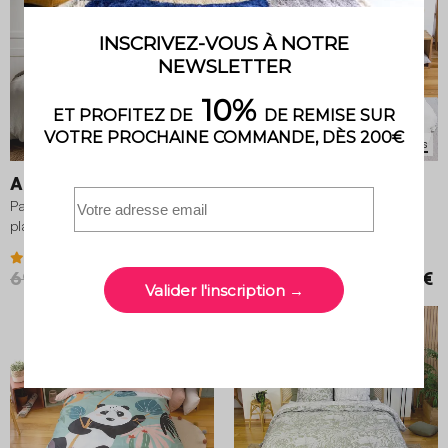
2 variantes
2 variantes
Alix
Luna
Parure de lit gaze de coton 2
Parure de lit microfibre lavée 2
places gris clair
places blanc
4.4 (45)
3.9 (15)
69,99 €
59,49 €
34,99 €