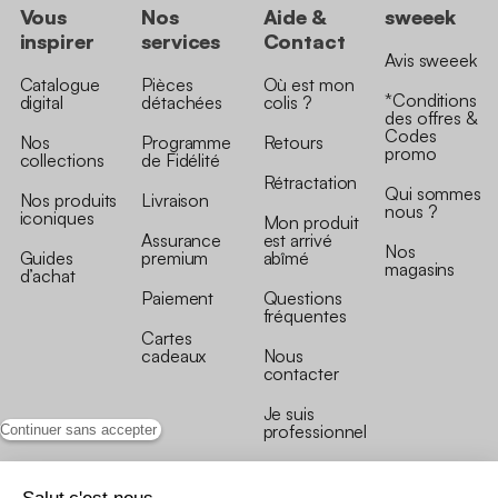
Vous
Nos
Aide &
sweeek
inspirer
services
Contact
Avis sweeek
Catalogue
Pièces
Où est mon
*Conditions
digital
détachées
colis ?
des offres &
Codes
Nos
Programme
Retours
promo
collections
de Fidélité
Rétractation
Qui sommes
Nos produits
Livraison
nous ?
iconiques
Mon produit
Assurance
est arrivé
Nos
Guides
premium
abîmé
magasins
d’achat
Paiement
Questions
fréquentes
Cartes
cadeaux
Nous
contacter
Je suis
professionnel
Continuer sans accepter