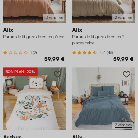
3 variantes
2 variantes
Alix
Alix
Parure de lit gaze de coton pêche
Parure de lit gaze de coton 2
places beige
1 (2)
4.4 (45)
59,99 €
59,99 €
BON PLAN
-20%
3 variantes
Arthur
Alix