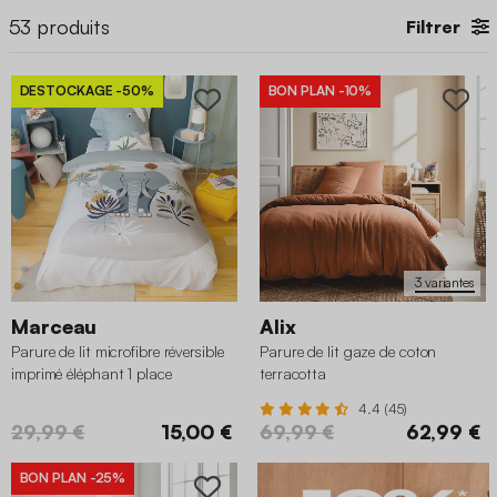
53
produits
Filtrer
DESTOCKAGE
-50%
BON PLAN
-10%
3 variantes
Marceau
Alix
Parure de lit microfibre réversible
Parure de lit gaze de coton
imprimé éléphant 1 place
terracotta
140x200cm
4.4 (45)
29,99 €
15,00 €
69,99 €
62,99 €
BON PLAN
-25%