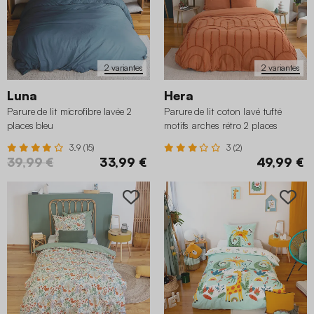
2 variantes
2 variantes
Luna
Hera
Parure de lit microfibre lavée 2
Parure de lit coton lavé tufté
places bleu
motifs arches rétro 2 places
terracotta
3.9 (15)
3 (2)
39,99 €
33,99 €
49,99 €