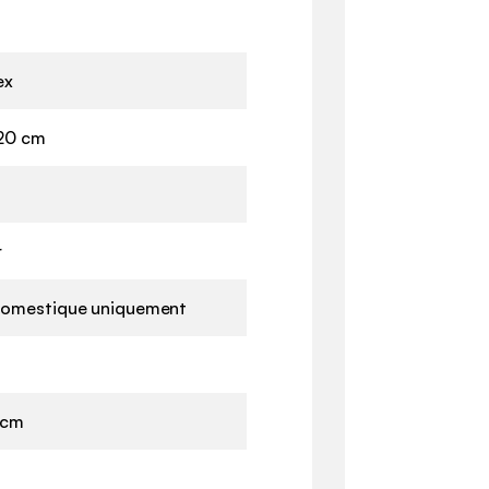
ex
20 cm
r
omestique uniquement
 cm