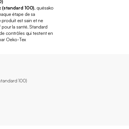
0)
x (standard 100)
, quésako
haque étape de sa
e produit est sain et ne
pour la santé. Standard
de contrôles qui testent en
 par
Oeko
-Tex
(standard 100)