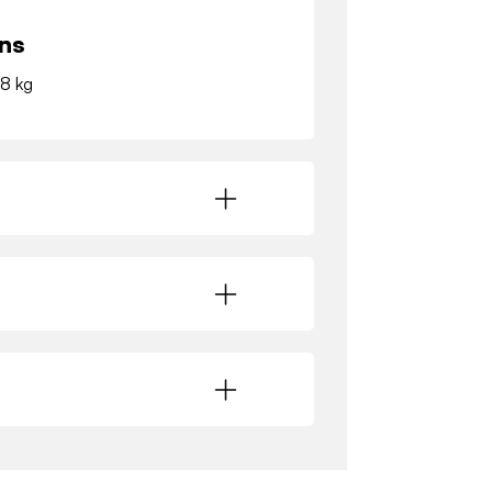
ns
.8 kg