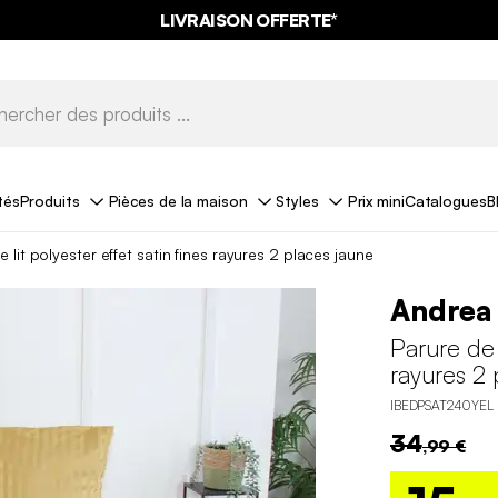
LIVRAISON OFFERTE*
tés
Produits
Pièces de la maison
Styles
Prix mini
Catalogues
B
e lit polyester effet satin fines rayures 2 places jaune
Andrea
Parure de l
rayures 2 
IBEDPSAT240YEL
34
,99 €