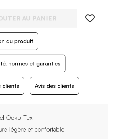
OUTER AU PANIER
on du produit
ité, normes et garanties
 clients
Avis des clients
el Oeko-Tex
ure légère et confortable