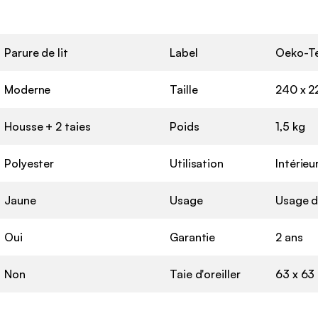
Parure de lit
Label
Oeko-T
Moderne
Taille
240 x 2
Housse + 2 taies
Poids
1,5 kg
Polyester
Utilisation
Intérieu
Jaune
Usage
Usage d
Oui
Garantie
2 ans
Non
Taie d'oreiller
63 x 63