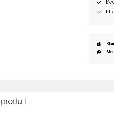
Bou
Effe
Gar
Un 
 produit