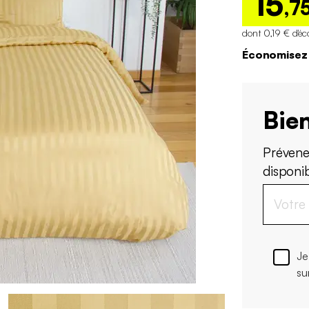
15
,7
dont 0,19 € d'éc
Économisez 
Bien
Prévene
disponi
Je
su