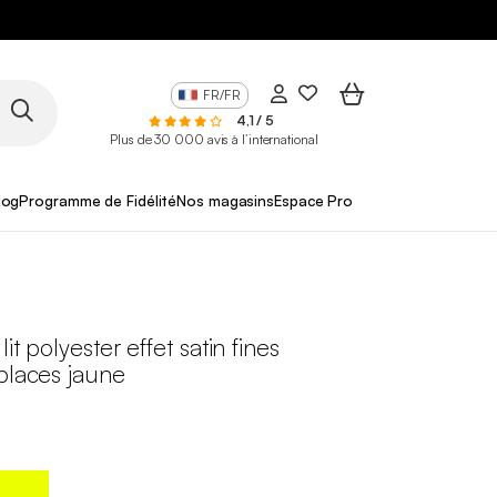
FR/FR
4,1 / 5
Plus de 30 000 avis à l’international
log
Programme de Fidélité
Nos magasins
Espace Pro
it polyester effet satin fines
places jaune