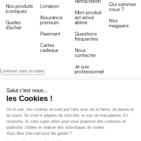
Rétractation
Qui sommes
Nos produits
Livraison
nous ?
iconiques
Mon produit
Assurance
est arrivé
Nos
Guides
premium
abîmé
magasins
d’achat
Paiement
Questions
fréquentes
Cartes
cadeaux
Nous
contacter
Je suis
professionnel
Continuer sans accepter
Salut c'est nous...
les Cookies !
On le sait, nos cookies ne sont pas faits avec de la farine, du beurre et
Conditions générales de vente
du sucre. Ils n’ont ni pépites de chocolat, ni noix de macadamia. En
Conditions générales du programme de fidélité
revanche, ils sont super utiles pour vous proposer des contenus et
Charte de données personnelles
publicités ciblées et réaliser des statistiques de visites.
Conditions générales de vente Pro
Vous êtes d’accord pour les garder ?
Déclaration d’accessibilité