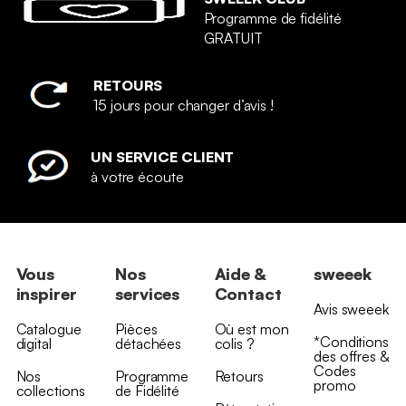
Programme de fidélité
GRATUIT
RETOURS
15 jours pour changer d’avis !
UN SERVICE CLIENT
à votre écoute
Vous
Nos
Aide &
sweeek
inspirer
services
Contact
Avis sweeek
Catalogue
Pièces
Où est mon
*Conditions
digital
détachées
colis ?
des offres &
Codes
Nos
Programme
Retours
promo
collections
de Fidélité