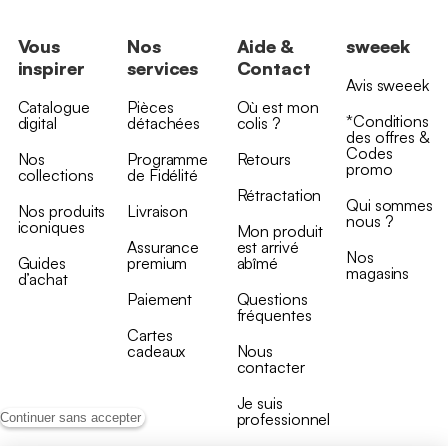
Vous
Nos
Aide &
sweeek
inspirer
services
Contact
Avis sweeek
Catalogue
Pièces
Où est mon
*Conditions
digital
détachées
colis ?
des offres &
Codes
Nos
Programme
Retours
promo
collections
de Fidélité
Rétractation
Qui sommes
Nos produits
Livraison
nous ?
iconiques
Mon produit
Assurance
est arrivé
Nos
Guides
premium
abîmé
magasins
d’achat
Paiement
Questions
fréquentes
Cartes
cadeaux
Nous
contacter
Je suis
professionnel
Continuer sans accepter