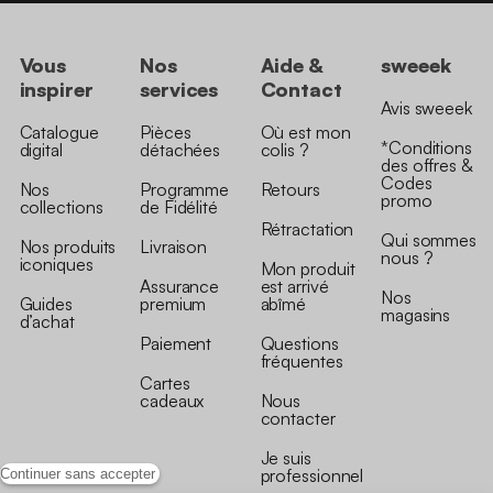
Vous
Nos
Aide &
sweeek
inspirer
services
Contact
Avis sweeek
Catalogue
Pièces
Où est mon
*Conditions
digital
détachées
colis ?
des offres &
Codes
Nos
Programme
Retours
promo
collections
de Fidélité
Rétractation
Qui sommes
Nos produits
Livraison
nous ?
iconiques
Mon produit
Assurance
est arrivé
Nos
Guides
premium
abîmé
magasins
d’achat
Paiement
Questions
fréquentes
Cartes
cadeaux
Nous
contacter
Je suis
professionnel
Continuer sans accepter