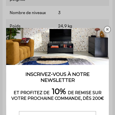
Nombre de niveaux
3
Poids
24,9 kg
✖
Poids max.
10 kg
supporté
Utilisation
Intérieur
Usage domestique
Usage
uniquement
Garantie
2 ans
Le montage est très simple,
Montage