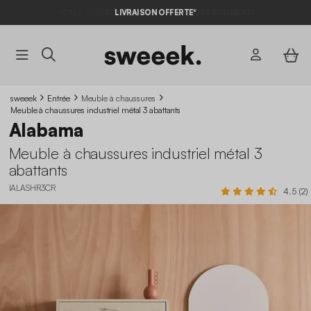
-10%
SUR LES
BONS PLANS*
LIVRAISON OFFERTE*
AVEC LE
CODE SUMMER10
sweeek
Entrée
Meuble à chaussures
Meuble à chaussures industriel métal 3 abattants
Alabama
Meuble à chaussures industriel métal 3
abattants
IALASHR3CR
4.5 (2)