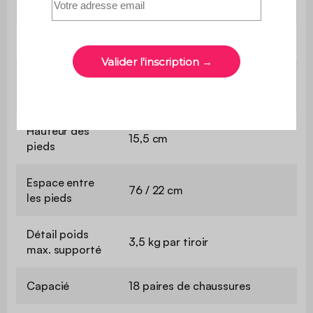
une notice est fournie
Dimensions
80 x 29 x 132,5 cm
Dimensions des
73,5 x 20 x 23 cm
tiroirs
Hauteur des
15,5 cm
pieds
Espace entre
76 / 22 cm
les pieds
Détail poids
3,5 kg par tiroir
max. supporté
Capacié
18 paires de chaussures