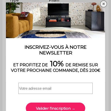
✖
Forme
Ronde
Nombre de
16
places
Nombre de
4
pièces
Assises incluses
Non
Matière
Plastique
Matière de la
Acier traité avec une
structure
peinture epoxy
Couleur
Gris foncé