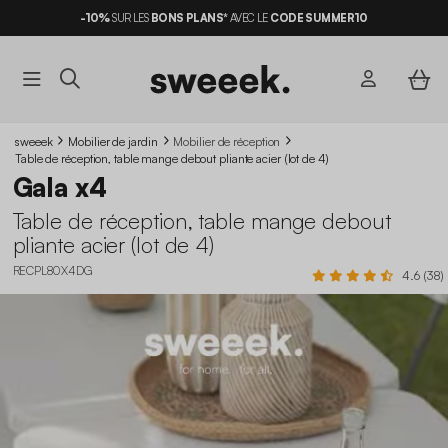
-10%
SUR LES
BONS PLANS*
AVEC LE
CODE SUMMER10
sweeek
Mobilier de jardin
Mobilier de réception
Table de réception, table mange debout pliante acier (lot de 4)
Gala x4
Table de réception, table mange debout
pliante acier (lot de 4)
RECPL80X4DG
4.6 (38)