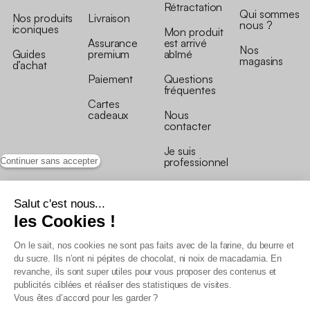
Rétractation
Qui sommes
Nos produits
Livraison
nous ?
iconiques
Mon produit
Assurance
est arrivé
Nos
Guides
premium
abîmé
magasins
d’achat
Paiement
Questions
fréquentes
Cartes
cadeaux
Nous
contacter
Je suis
professionnel
Continuer sans accepter
Salut c'est nous...
les Cookies !
On le sait, nos cookies ne sont pas faits avec de la farine, du beurre et
Conditions générales de vente
du sucre. Ils n’ont ni pépites de chocolat, ni noix de macadamia. En
Conditions générales du programme de fidélité
revanche, ils sont super utiles pour vous proposer des contenus et
Charte de données personnelles
publicités ciblées et réaliser des statistiques de visites.
Conditions générales de vente Pro
Vous êtes d’accord pour les garder ?
Déclaration d’accessibilité