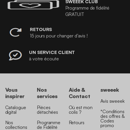
SWEEEK CLUB
Programme de fidélité
GRATUIT
RETOURS
15 jours pour changer d’avis !
UN SERVICE CLIENT
à votre écoute
Vous
Nos
Aide &
sweeek
inspirer
services
Contact
Avis sweeek
Catalogue
Pièces
Où est mon
*Conditions
digital
détachées
colis ?
des offres &
Codes
Nos
Programme
Retours
promo
collections
de Fidélité