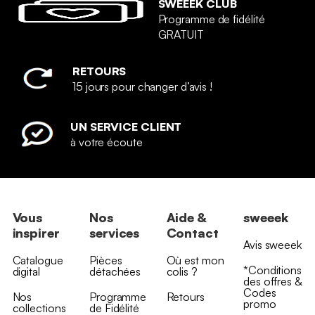
SWEEEK CLUB
Programme de fidélité
GRATUIT
RETOURS
15 jours pour changer d’avis !
UN SERVICE CLIENT
à votre écoute
Vous
Nos
Aide &
sweeek
inspirer
services
Contact
Avis sweeek
Catalogue
Pièces
Où est mon
*Conditions
digital
détachées
colis ?
des offres &
Codes
Nos
Programme
Retours
promo
collections
de Fidélité