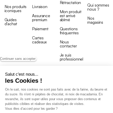
Rétractation
Qui sommes
Nos produits
Livraison
nous ?
iconiques
Mon produit
Assurance
est arrivé
Nos
Guides
premium
abîmé
magasins
d’achat
Paiement
Questions
fréquentes
Cartes
cadeaux
Nous
contacter
Je suis
professionnel
Continuer sans accepter
Salut c'est nous...
les Cookies !
On le sait, nos cookies ne sont pas faits avec de la farine, du beurre et
Conditions générales de vente
du sucre. Ils n’ont ni pépites de chocolat, ni noix de macadamia. En
Conditions générales du programme de fidélité
revanche, ils sont super utiles pour vous proposer des contenus et
Charte de données personnelles
publicités ciblées et réaliser des statistiques de visites.
Conditions générales de vente Pro
Vous êtes d’accord pour les garder ?
Déclaration d’accessibilité