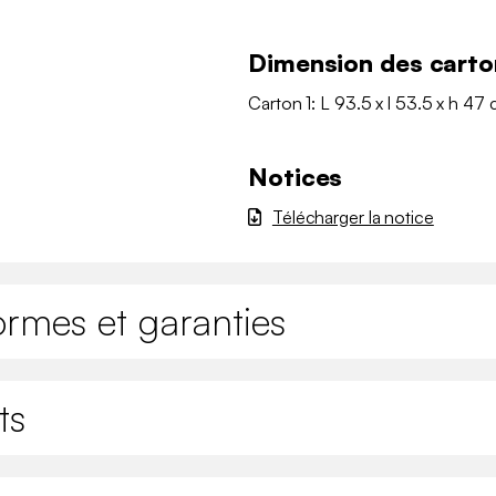
Dimension des carto
Carton 1: L 93.5 x l 53.5 x h 47 
Notices
Télécharger la notice
ormes et garanties
ts