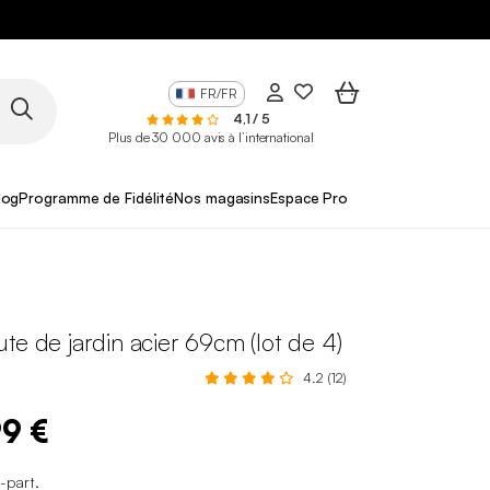
FR/FR
4,1 / 5
Plus de 30 000 avis à l’international
log
Programme de Fidélité
Nos magasins
Espace Pro
te de jardin acier 69cm (lot de 4)
4.2 (12)
99 €
o-part
.