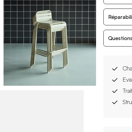
Réparabil
Questions
Cha
Eva
Trai
Str