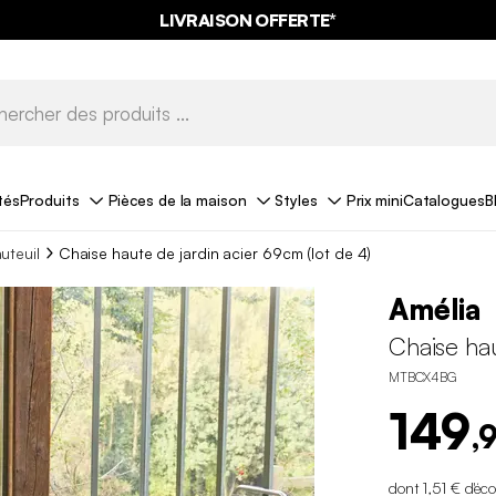
LIVRAISON OFFERTE*
tés
Produits
Pièces de la maison
Styles
Prix mini
Catalogues
B
uteuil
Chaise haute de jardin acier 69cm (lot de 4)
Amélia
Chaise hau
MTBCX4BG
149
,
dont 1,51 € d'éc