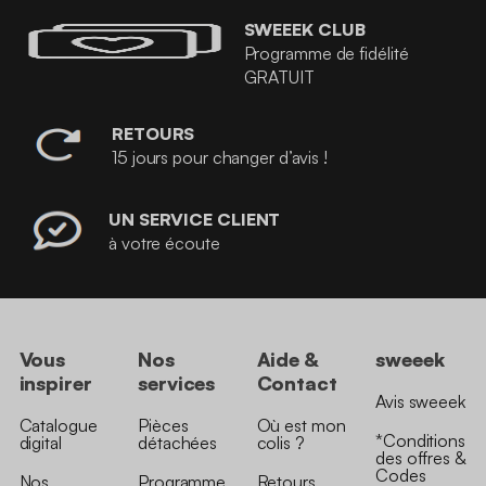
SWEEEK CLUB
Programme de fidélité
GRATUIT
RETOURS
15 jours pour changer d’avis !
UN SERVICE CLIENT
à votre écoute
Vous
Nos
Aide &
sweeek
inspirer
services
Contact
Avis sweeek
Catalogue
Pièces
Où est mon
*Conditions
digital
détachées
colis ?
des offres &
Codes
Nos
Programme
Retours