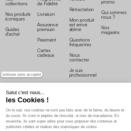
promo
collections
de Fidélité
Rétractation
Qui sommes
Nos produits
Livraison
nous ?
iconiques
Mon produit
Assurance
est arrivé
Nos
Guides
premium
abîmé
magasins
d’achat
Paiement
Questions
fréquentes
Cartes
cadeaux
Nous
contacter
Je suis
professionnel
Continuer sans accepter
Salut c'est nous...
les Cookies !
On le sait, nos cookies ne sont pas faits avec de la farine, du beurre et
Conditions générales de vente
du sucre. Ils n’ont ni pépites de chocolat, ni noix de macadamia. En
Conditions générales du programme de fidélité
revanche, ils sont super utiles pour vous proposer des contenus et
Charte de données personnelles
publicités ciblées et réaliser des statistiques de visites.
Conditions générales de vente Pro