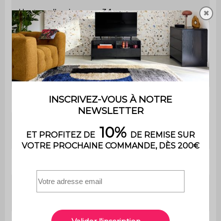
Hauteur d'assise
34 cm
✖
Poids
22 kg
Poids max.
110 kg
supporté
Contient du bois
Non
Facile à monter notice
Montage
fournie
Utilisation
Extérieur
Usage domestique
Usage
uniquement