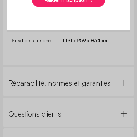
Garantie
2 ans
Position la plus
L155 x P59 x H106cm
haute
Position allongée
L191 x P59 x H34cm
Réparabilité, normes et garanties
Questions clients