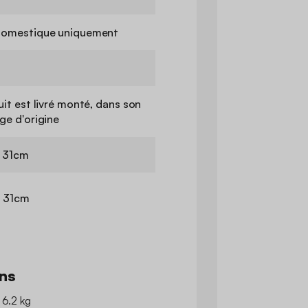
domestique uniquement
it est livré monté, dans son
ge d'origine
 31cm
H 31cm
ns
 6.2 kg