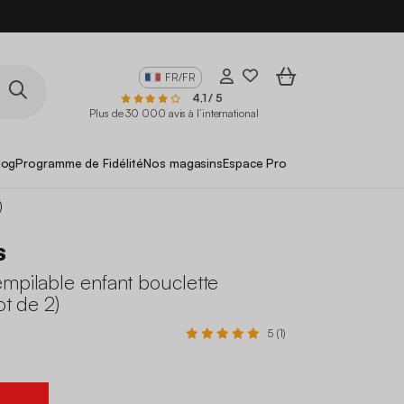
FR/FR
4,1 / 5
Plus de 30 000 avis à l’international
log
Programme de Fidélité
Nos magasins
Espace Pro
)
s
mpilable enfant bouclette
ot de 2)
5 (1)