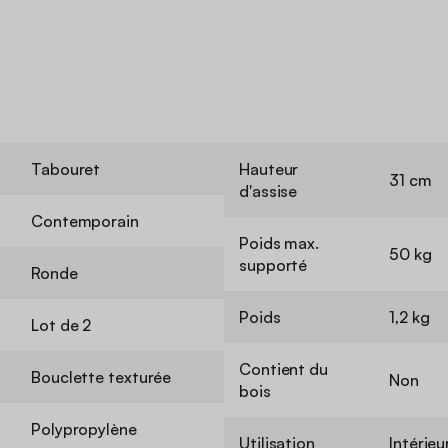
Tabouret
Hauteur
31 cm
d'assise
Contemporain
Poids max.
50 kg
supporté
Ronde
Poids
1,2 kg
Lot de 2
Contient du
Bouclette texturée
Non
bois
Polypropylène
Utilisation
Intérieu