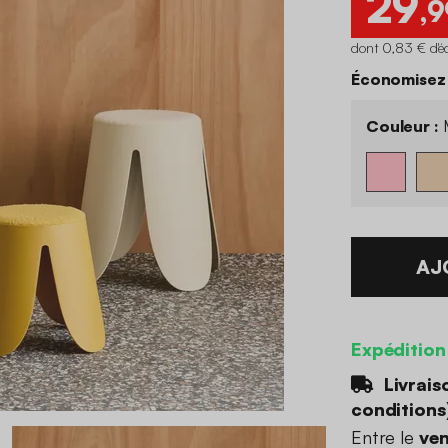
29
,9
dont 0,83 € d'é
Économisez 
Couleur :
M
AJ
Expédition
Livrais
conditions
Entre le
ven