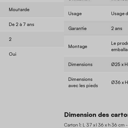
Moutarde
Usage
Usage 
De 2 à 7 ans
Garantie
2 ans
2
Le produ
Montage
emballa
Oui
Dimensions
Ø25 x H
Dimensions
Ø36 x 
avec les pieds
Dimension des carto
Carton 1: L 37 x l 36 x h 36 cm -