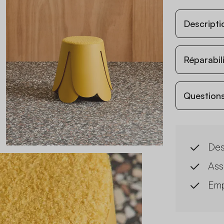
Descripti
Réparabil
Questions
Des
Ass
Emp