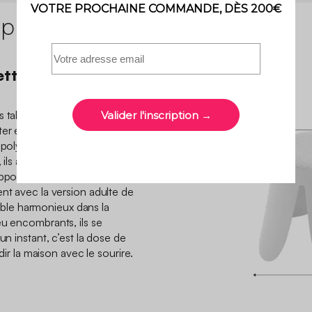
 produit
ettent de bonne
s tabourets Niki, notre duo
r en toute tranquillité.
n polypropylène et doux avec
ils allient confort et style
apporte une touche pétillante
ent avec la version adulte de
le harmonieux dans la
eu encombrants, ils se
un instant, c’est la dose de
ndir la maison avec le sourire.