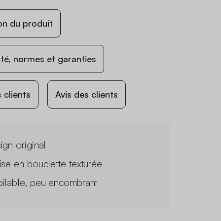
on du produit
ité, normes et garanties
 clients
Avis des clients
ign original
ise en bouclette texturée
ilable, peu encombrant