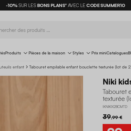
-10%
SUR LES
BONS PLANS*
AVEC LE
CODE SUMMER10
tés
Produits
Pièces de la maison
Styles
Prix mini
Catalogues
B
uteuils enfant
Tabouret empilable enfant bouclette texturée (lot de 2
Niki kid
Tabouret e
texturée (l
IKNIKIX2BCMTD
39
,99 €