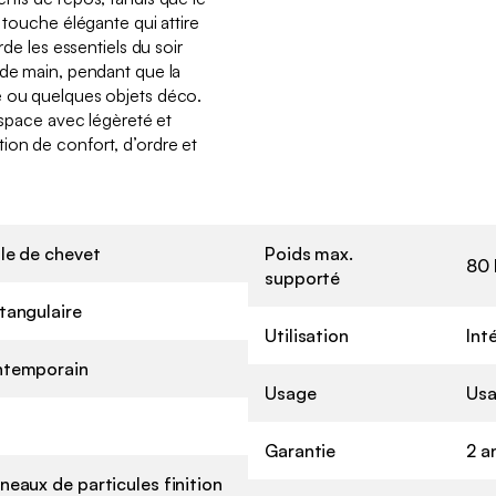
e touche élégante qui attire
rde les essentiels du soir
 de main, pendant que la
e ou quelques objets déco.
’espace avec légèreté et
ion de confort, d’ordre et
le de chevet
Poids max.
80 
supporté
tangulaire
Utilisation
Int
temporain
Usage
Usa
Garantie
2 a
neaux de particules finition