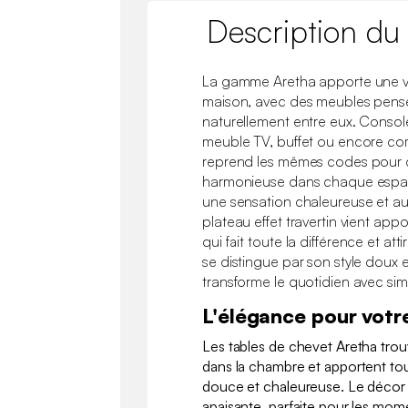
Description du
La gamme Aretha apporte une v
maison, avec des meubles pens
naturellement entre eux. Console
meuble TV, buffet ou encore 
reprend les mêmes codes pour 
harmonieuse dans chaque espace
une sensation chaleureuse et au
plateau effet travertin vient ap
qui fait toute la différence et a
se distingue par son style doux 
transforme le quotidien avec sim
L'élégance pour votr
Les tables de chevet Aretha trou
dans la chambre et apportent to
douce et chaleureuse. Le décor
apaisante, parfaite pour les mom