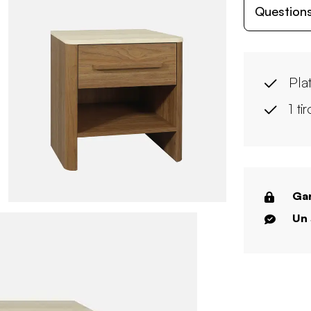
Questions
Plat
1 ti
Gar
Un 