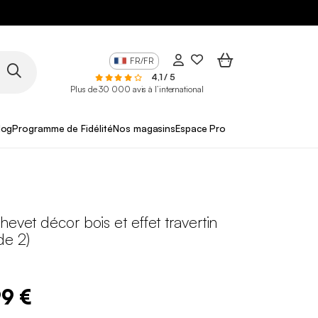
FR/FR
4,1 / 5
Plus de 30 000 avis à l’international
log
Programme de Fidélité
Nos magasins
Espace Pro
hevet décor bois et effet travertin
 de 2)
99 €