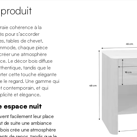
 produit
raie cohérence à la
és pour s’accorder
s, tables de chevet,
commode, chaque pièce
créer une atmosphère
. Le décor bois diffuse
thentique, tandis que le
porter cette touche élégante
ttire le regard. Une gamme qui
et contemporain, et qui
plicité et élégance.
e espace nuit
vent facilement leur place
ut de suite une ambiance
 bois crée une atmosphère
ents de repos, tandis que le