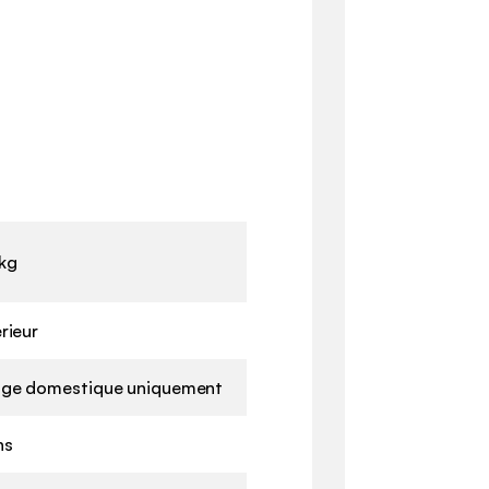
kg
érieur
ge domestique uniquement
ns