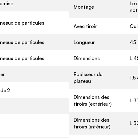
aminé
Le 
Montage
not
neaux de particules
Avec tiroir
Oui
neaux de particules
Longueur
45
neaux de particules
Dimensions
L 4
er
Epaisseur du
1,5
plateau
 de 2
Dimensions des
L 3
tiroirs (extérieur)
Dimensions des
L 3
tiroirs (intérieur)