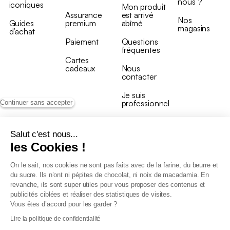
nous ?
iconiques
Mon produit
Assurance
est arrivé
Nos
Guides
premium
abîmé
magasins
d’achat
Paiement
Questions
fréquentes
Cartes
cadeaux
Nous
contacter
Je suis
professionnel
Continuer sans accepter
Salut c'est nous...
les Cookies !
On le sait, nos cookies ne sont pas faits avec de la farine, du beurre et
Conditions générales de vente
du sucre. Ils n’ont ni pépites de chocolat, ni noix de macadamia. En
Conditions générales du programme de fidélité
revanche, ils sont super utiles pour vous proposer des contenus et
Charte de données personnelles
publicités ciblées et réaliser des statistiques de visites.
Conditions générales de vente Pro
Vous êtes d’accord pour les garder ?
Déclaration d’accessibilité
Lire la politique de confidentialité