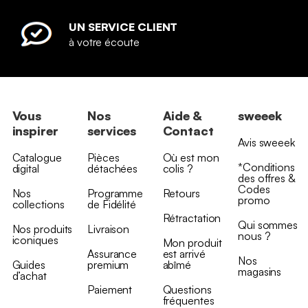
UN SERVICE CLIENT
à votre écoute
Vous
Nos
Aide &
sweeek
inspirer
services
Contact
Avis sweeek
Catalogue
Pièces
Où est mon
*Conditions
digital
détachées
colis ?
des offres &
Codes
Nos
Programme
Retours
promo
collections
de Fidélité
Rétractation
Qui sommes
Nos produits
Livraison
nous ?
iconiques
Mon produit
Assurance
est arrivé
Nos
Guides
premium
abîmé
magasins
d’achat
Paiement
Questions
fréquentes