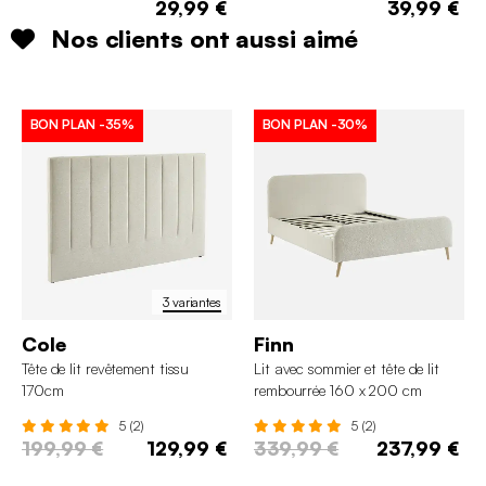
29,99 €
39,99 €
Nos clients ont aussi aimé
BON PLAN
-35%
BON PLAN
-30%
3 variantes
Cole
Finn
Tête de lit revêtement tissu
Lit avec sommier et tête de lit
170cm
rembourrée 160 x 200 cm
bouclette
5 (2)
5 (2)
199,99 €
129,99 €
339,99 €
237,99 €