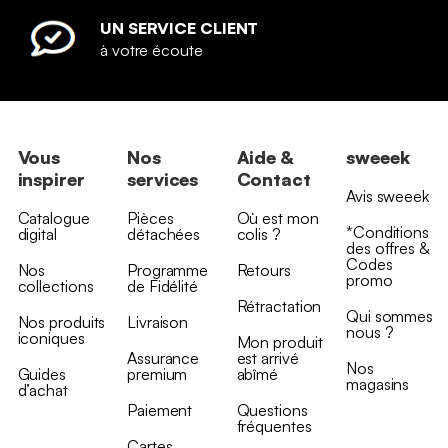
UN SERVICE CLIENT
à votre écoute
Vous
Nos
Aide &
sweeek
inspirer
services
Contact
Avis sweeek
Catalogue
Pièces
Où est mon
*Conditions
digital
détachées
colis ?
des offres &
Codes
Nos
Programme
Retours
promo
collections
de Fidélité
Rétractation
Qui sommes
Nos produits
Livraison
nous ?
iconiques
Mon produit
Assurance
est arrivé
Nos
Guides
premium
abîmé
magasins
d’achat
Paiement
Questions
fréquentes
Cartes