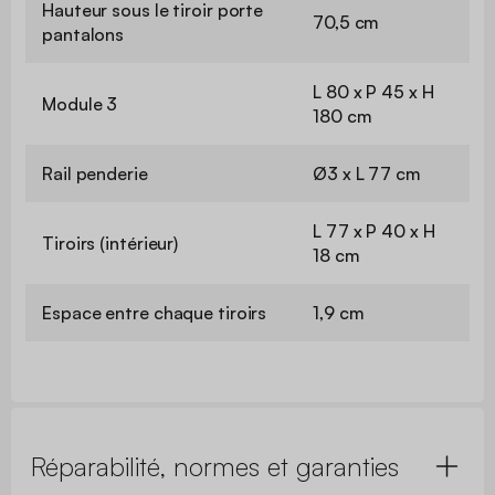
Hauteur sous le tiroir porte
70,5 cm
pantalons
L 80 x P 45 x H
Module 3
180 cm
Rail penderie
Ø3 x L 77 cm
L 77 x P 40 x H
Tiroirs (intérieur)
18 cm
Espace entre chaque tiroirs
1,9 cm
Réparabilité, normes et garanties