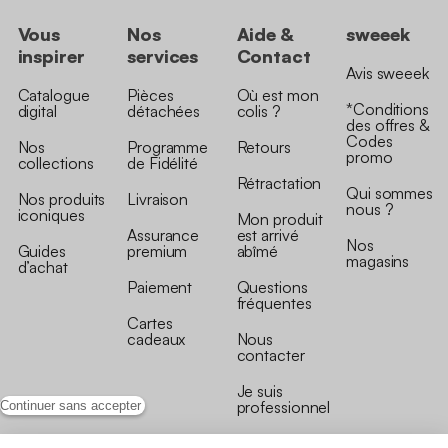
Vous
Nos
Aide &
sweeek
inspirer
services
Contact
Avis sweeek
Catalogue
Pièces
Où est mon
*Conditions
digital
détachées
colis ?
des offres &
Codes
Nos
Programme
Retours
promo
collections
de Fidélité
Rétractation
Qui sommes
Nos produits
Livraison
nous ?
iconiques
Mon produit
Assurance
est arrivé
Nos
Guides
premium
abîmé
magasins
d’achat
Paiement
Questions
fréquentes
Cartes
cadeaux
Nous
contacter
Je suis
professionnel
Continuer sans accepter