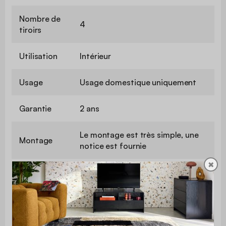
Nombre de
4
tiroirs
Utilisation
Intérieur
Usage
Usage domestique uniquement
Garantie
2 ans
Le montage est très simple, une
Montage
notice est fournie
✖
Avec tiroir
Oui
200 x 45 x 180
Dimensions totales
cm