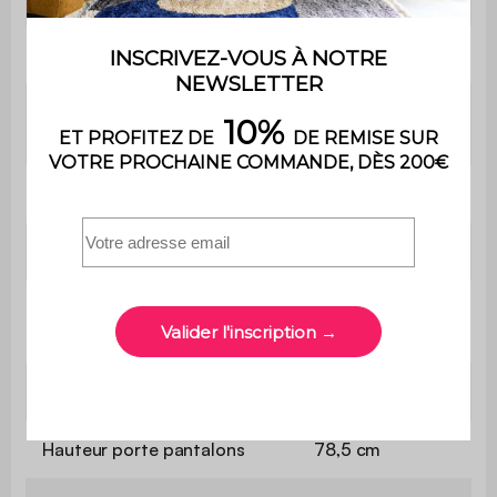
Poids net total
113,80 kg
L 60 x P 45 x H
Module 1
180 cm
Etagères
L 57 x l 43 cm
Epaisseur des panneaux
1,5 cm
L 60 x P 45 x H
Module 2
180 cm
Hauteur penderie
95 cm
Hauteur porte pantalons
78,5 cm