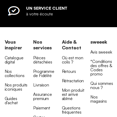
UN SERVICE CLIENT
à votre écoute
Vous
Nos
Aide &
sweeek
inspirer
services
Contact
Avis sweeek
Catalogue
Pièces
Où est mon
*Conditions
digital
détachées
colis ?
des offres &
Codes
Nos
Programme
Retours
promo
collections
de Fidélité
Rétractation
Qui sommes
Nos produits
Livraison
nous ?
iconiques
Mon produit
Assurance
est arrivé
Nos
Guides
premium
abîmé
magasins
d’achat
Paiement
Questions
fréquentes