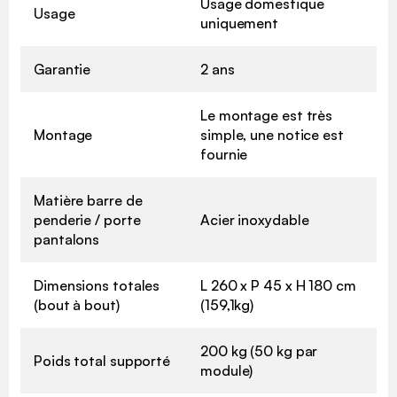
Usage domestique
Usage
uniquement
Garantie
2 ans
Le montage est très
Montage
simple, une notice est
fournie
Matière barre de
penderie / porte
Acier inoxydable
pantalons
Dimensions totales
L 260 x P 45 x H 180 cm
(bout à bout)
(159,1kg)
200 kg (50 kg par
Poids total supporté
module)