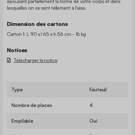
épousent parfaitement la forme de votre corps et dans
lesquelles on se sent tellement à l'aise.
Dimension des cartons
Carton 1: L 90 x l 65 x h 56 cm - 16 kg
Notices
Télécharger la notice
Type
Fauteuil
Nombre de places
4
Empilable
Oui