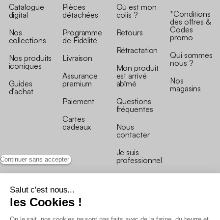
Catalogue
Pièces
Où est mon
*Conditions
digital
détachées
colis ?
des offres &
Codes
Nos
Programme
Retours
promo
collections
de Fidélité
Rétractation
Qui sommes
Nos produits
Livraison
nous ?
iconiques
Mon produit
Assurance
est arrivé
Nos
Guides
premium
abîmé
magasins
d’achat
Paiement
Questions
fréquentes
Cartes
cadeaux
Nous
contacter
Je suis
professionnel
Continuer sans accepter
Salut c'est nous...
les Cookies !
On le sait, nos cookies ne sont pas faits avec de la farine, du beurre et