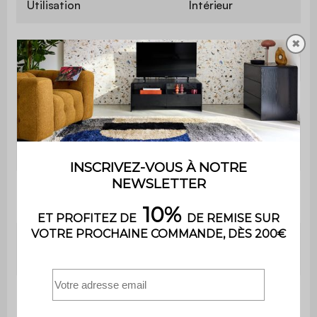
Utilisation
Intérieur
✖
Usage
Usage domestique uniquement
Garantie
2 ans
Le montage est très simple, une
Montage
notice est fournie
Garnissage
Mousse polyuréthane (24kg/m3)
assise
Garnissage
Mousse polyuréthane (20kg/m3)
dossier
Dimensions
L 47 x P 43,5 x H 50cm
fauteuil