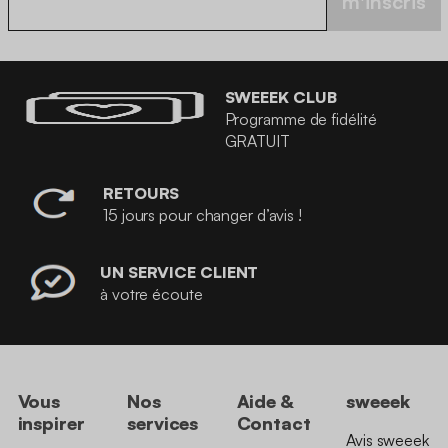
m'inscris
SWEEEK CLUB
Programme de fidélité
GRATUIT
RETOURS
15 jours pour changer d’avis !
UN SERVICE CLIENT
à votre écoute
Vous
Nos
Aide &
sweeek
inspirer
services
Contact
Avis sweeek