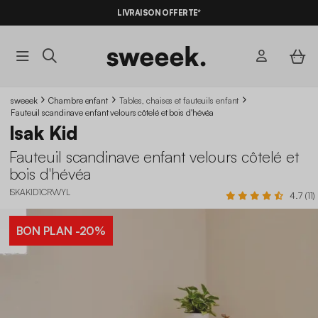
-10%
SUR LES
BONS PLANS*
LIVRAISON OFFERTE*
AVEC LE
CODE SUMMER10
sweeek
Chambre enfant
Tables, chaises et fauteuils enfant
Fauteuil scandinave enfant velours côtelé et bois d'hévéa
Isak Kid
Fauteuil scandinave enfant velours côtelé et
bois d'hévéa
ISKAKID1CRVVYL
4.7 (11)
BON PLAN
-20%