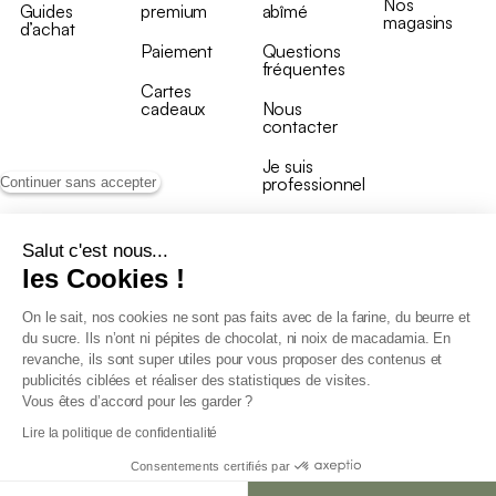
Nos
Guides
premium
abîmé
magasins
d’achat
Paiement
Questions
fréquentes
Cartes
cadeaux
Nous
contacter
Je suis
professionnel
Continuer sans accepter
Salut c'est nous...
les Cookies !
On le sait, nos cookies ne sont pas faits avec de la farine, du beurre et
Conditions générales de vente
du sucre. Ils n’ont ni pépites de chocolat, ni noix de macadamia. En
Conditions générales du programme de fidélité
revanche, ils sont super utiles pour vous proposer des contenus et
Charte de données personnelles
publicités ciblées et réaliser des statistiques de visites.
Conditions générales de vente Pro
Vous êtes d’accord pour les garder ?
Déclaration d’accessibilité
Lire la politique de confidentialité
Consentements certifiés par