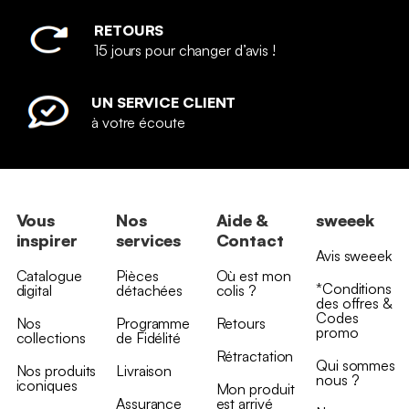
RETOURS
15 jours pour changer d’avis !
UN SERVICE CLIENT
à votre écoute
Vous
Nos
Aide &
sweeek
inspirer
services
Contact
Avis sweeek
Catalogue
Pièces
Où est mon
*Conditions
digital
détachées
colis ?
des offres &
Codes
Nos
Programme
Retours
promo
collections
de Fidélité
Rétractation
Qui sommes
Nos produits
Livraison
nous ?
iconiques
Mon produit
Assurance
est arrivé