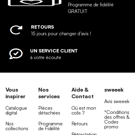
Programme de fidélité
GRATUIT
RETOURS
15 jours pour changer d’avis !
UN SERVICE CLIENT
à votre écoute
Vous
Nos
Aide &
sweeek
inspirer
services
Contact
Avis sweeek
Catalogue
Pièces
Où est mon
*Conditions
digital
détachées
colis ?
des offres &
Codes
Nos
Programme
Retours
promo
collections
de Fidélité
Rétractation