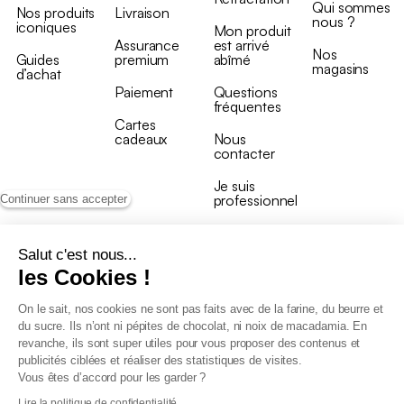
Qui sommes
Nos produits
Livraison
nous ?
iconiques
Mon produit
Assurance
est arrivé
Nos
Guides
premium
abîmé
magasins
d’achat
Paiement
Questions
fréquentes
Cartes
cadeaux
Nous
contacter
Je suis
professionnel
Continuer sans accepter
Salut c'est nous...
les Cookies !
On le sait, nos cookies ne sont pas faits avec de la farine, du beurre et
Conditions générales de vente
du sucre. Ils n’ont ni pépites de chocolat, ni noix de macadamia. En
Conditions générales du programme de fidélité
revanche, ils sont super utiles pour vous proposer des contenus et
Charte de données personnelles
publicités ciblées et réaliser des statistiques de visites.
Conditions générales de vente Pro
Vous êtes d’accord pour les garder ?
Déclaration d’accessibilité
Lire la politique de confidentialité