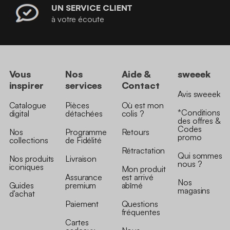
UN SERVICE CLIENT
à votre écoute
Vous
Nos
Aide &
sweeek
inspirer
services
Contact
Avis sweeek
Catalogue
Pièces
Où est mon
*Conditions
digital
détachées
colis ?
des offres &
Codes
Nos
Programme
Retours
promo
collections
de Fidélité
Rétractation
Qui sommes
Nos produits
Livraison
nous ?
iconiques
Mon produit
Assurance
est arrivé
Nos
Guides
premium
abîmé
magasins
d’achat
Paiement
Questions
fréquentes
Cartes