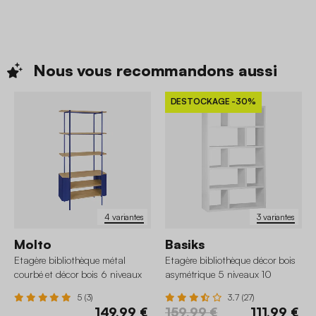
Nous vous recommandons
aussi
DESTOCKAGE
-30%
4 variantes
3 variantes
Molto
Basiks
Etagère bibliothèque métal
Etagère bibliothèque décor bois
courbé et décor bois 6 niveaux
asymétrique 5 niveaux 10
compartiments
5 (3)
3.7 (27)
149,99 €
159,99 €
111,99 €