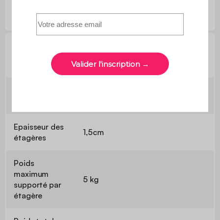
Informations techniques
Dimensions
L80 x P23cm /L32.8 x P23cm
des étagères
Epaisseur des
1,5cm
étagères
Poids
maximum
5 kg
supporté par
étagère