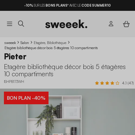
-10%
SUR LES
BONS PLANS*
AVEC LE
CODE SUMMER10
sweeek
Salon
Etagère, Bibliothèque
Etagère bibliothèque décor bois 5 étagères 10 compartiments
Pieter
Etagère bibliothèque décor bois 5 étagères
10 compartiments
ISHPB173WH
4.1 (47)
BON PLAN
-40%