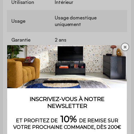
Utilisation
Intérieur
Usage domestique
Usage
uniquement
Garantie
2 ans
✖
Le produit est livré en kit à
Montage
monter soi-même. Une notice
est fournie
Dimensions
L83 x P23.4 x H173cm
totales
Nombre de
10
compartiments
Poids net
25,3kg