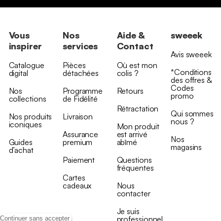
Vous
Nos
Aide &
sweeek
inspirer
services
Contact
Avis sweeek
Catalogue
Pièces
Où est mon
*Conditions
digital
détachées
colis ?
des offres &
Codes
Nos
Programme
Retours
promo
collections
de Fidélité
Rétractation
Qui sommes
Nos produits
Livraison
nous ?
iconiques
Mon produit
Assurance
est arrivé
Nos
Guides
premium
abîmé
magasins
d’achat
Paiement
Questions
fréquentes
Cartes
cadeaux
Nous
contacter
Je suis
professionnel
Continuer sans accepter