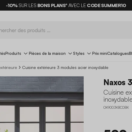
-10%
SUR LES
BONS PLANS*
AVEC LE
CODE SUMMER10
tés
Produits
Pièces de la maison
Styles
Prix mini
Catalogues
B
extérieure
Cuisine extérieure 3 modules acier inoxydable
Naxos 
Cuisine ex
inoxydabl
OK9003KBCDBK