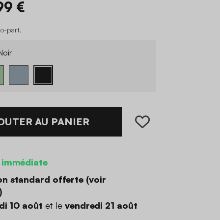
99 €
co-part
.
oir
OUTER AU PANIER
 immédiate
on standard offerte (
voir
)
di 10 août
et le
vendredi 21 août