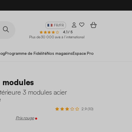
FR/FR
4,1 / 5
Plus de 30 000 avis à l’international
log
Programme de Fidélité
Nos magasins
Espace Pro
3 modules
térieure 3 modules acier
e
2.9 (10)
Prix rouge