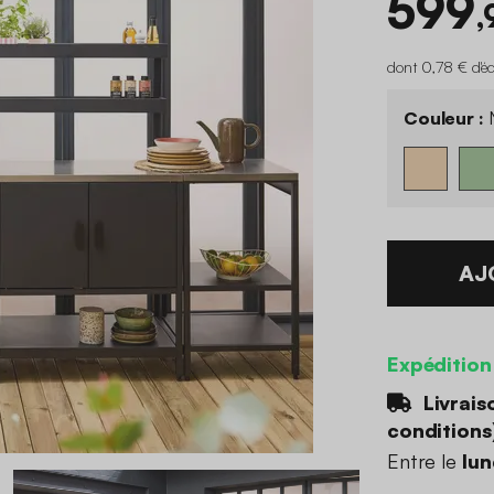
599
,
dont 0,78 € d'é
Couleur :
N
AJ
Expédition
Livrais
conditions
Entre le
lun