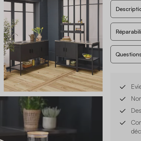
Descripti
Réparabil
Questions
Evie
Nom
Des
Com
déc