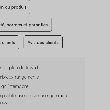
on du produit
ité, normes et garanties
 clients
Avis des clients
r et plan de travail
breux rangements
ign intemporel
patible avec toute une gamme à
ouvrir