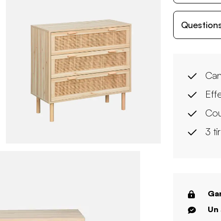
Questions
Ca
Eff
Cou
3 ti
Gar
Un 