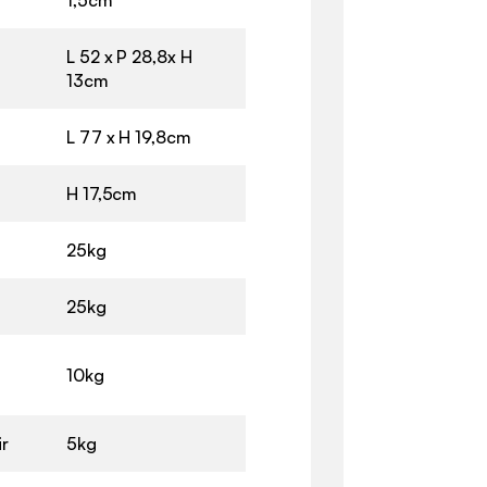
L 52 x P 28,8x H
13cm
L 77 x H 19,8cm
H 17,5cm
25kg
25kg
10kg
ir
5kg