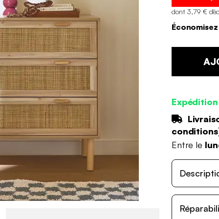
dont 3,79 € d'é
Économisez 
AJ
Expédition
Livrais
conditions
Entre le
lun
Descripti
Réparabil