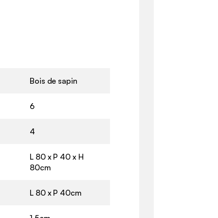
Bois de sapin
6
4
L 80 x P 40 x H
80cm
L 80 x P 40cm
1,5cm