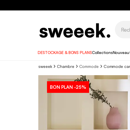
DESTOCKAGE & BONS PLANS
Collections
Nouveau
sweeek
Chambre
Commode
Commode canna
BON PLAN
-25%