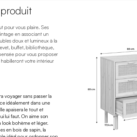
 produit
t pour vous plaire. Ses
vintage en associant un
bles doux et lumineux à la
vet, buffet, bibliothèque,
 pensée pour vous proposer
billeront votre intérieur
 voyager sans passer la
lace idéalement dans une
le apaisera le tout et
i lui faut. On aime son
n look bohème et léger.
es en bois de sapin, la
e idéal pour ordonner son