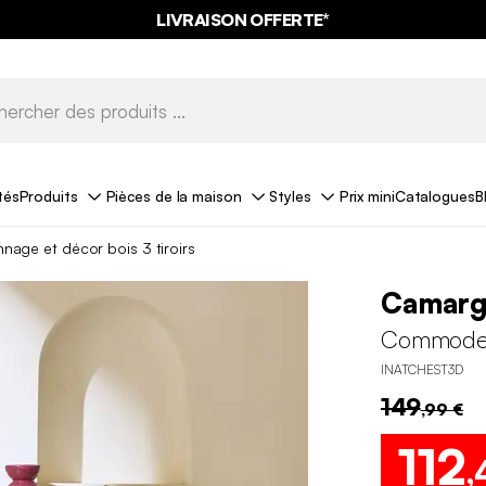
LIVRAISON OFFERTE*
tés
Produits
Pièces de la maison
Styles
Prix mini
Catalogues
B
ge et décor bois 3 tiroirs
Camar
Commode c
INATCHEST3D
149
,99 €
112
,