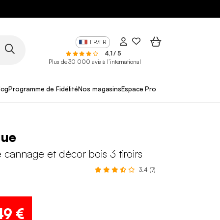
FR/FR
4,1 / 5
Plus de 30 000 avis à l’international
log
Programme de Fidélité
Nos magasins
Espace Pro
gue
annage et décor bois 3 tiroirs
3.4 (7)
49 €