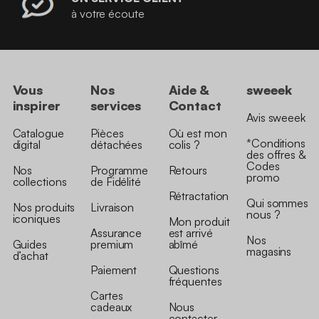
à votre écoute
Vous
Nos
Aide &
sweeek
inspirer
services
Contact
Avis sweeek
Catalogue
Pièces
Où est mon
*Conditions
digital
détachées
colis ?
des offres &
Codes
Nos
Programme
Retours
promo
collections
de Fidélité
Rétractation
Qui sommes
Nos produits
Livraison
nous ?
iconiques
Mon produit
Assurance
est arrivé
Nos
Guides
premium
abîmé
magasins
d’achat
Paiement
Questions
fréquentes
Cartes
cadeaux
Nous
contacter