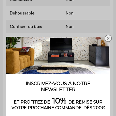
Déhoussable
Non
Contient du bois
Non
✖
Matière
Bouclette texturée
Matière de la structure
Mousse
Grammage du tissu
500 g/m²
Garnissage
PU
Mousse polyuréthane
Garnissage assise
(30kg/m3)