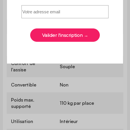
Garnissage
Mousse polyuréthane
dossier
(30kg/m3)
Hauteur d'assise
41 cm
Profondeur
63 cm
d'assise
Confort de
Souple
l'assise
Convertible
Non
Poids max.
110 kg par place
supporté
Utilisation
Intérieur