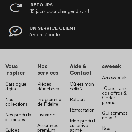
RETOURS
15 jours pour changer d’avis !
UN SERVICE CLIENT
à votre écoute
Vous
Nos
Aide &
sweeek
inspirer
services
Contact
Avis sweeek
Catalogue
Pièces
Où est mon
*Conditions
digital
détachées
colis ?
des offres &
Codes
Nos
Programme
Retours
promo
collections
de Fidélité
Rétractation
Qui sommes
Nos produits
Livraison
nous ?
iconiques
Mon produit
Assurance
est arrivé
Nos
Guides
premium
abîmé