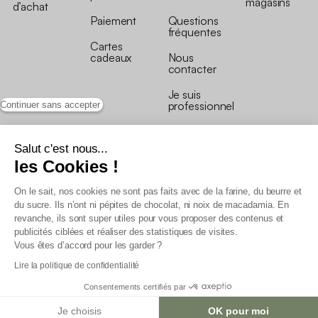
magasins
d’achat
Paiement
Questions
fréquentes
Cartes
cadeaux
Nous
contacter
Je suis
professionnel
Continuer sans accepter
Salut c'est nous...
les Cookies !
On le sait, nos cookies ne sont pas faits avec de la farine, du beurre et
Conditions générales de vente
du sucre. Ils n’ont ni pépites de chocolat, ni noix de macadamia. En
Conditions générales du programme de fidélité
revanche, ils sont super utiles pour vous proposer des contenus et
Charte de données personnelles
publicités ciblées et réaliser des statistiques de visites.
Conditions générales de vente Pro
Vous êtes d’accord pour les garder ?
Déclaration d’accessibilité
Lire la politique de confidentialité
Consentements certifiés par
Je choisis
OK pour moi