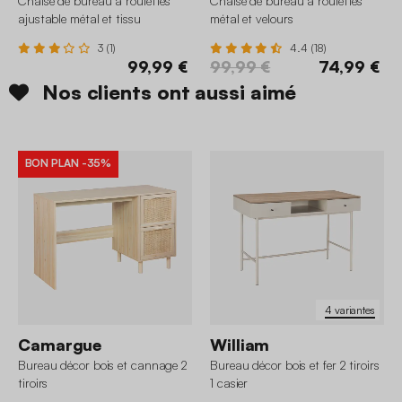
Chaise de bureau à roulettes
Chaise de bureau à roulettes
ajustable métal et tissu
métal et velours
3 (1)
4.4 (18)
99,99 €
99,99 €
74,99 €
Nos clients ont aussi aimé
BON PLAN
-35%
4 variantes
Camargue
William
Bureau décor bois et cannage 2
Bureau décor bois et fer 2 tiroirs
tiroirs
1 casier