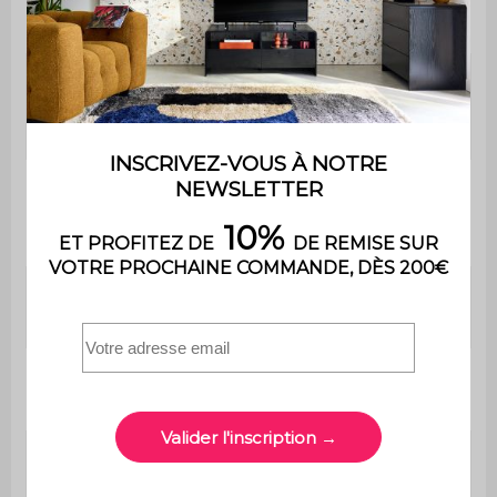
Garantie
2 ans
Le produit est livré en kit à
Montage
monter soi-même. Une
notice est fournie
Garnissage
Mousse polyuréthane (
assise / dossier
densité : 28kg/m3 )
/ accoudoirs
Nombre de
5
roulettes
Hauteur
Oui
ajustable
L 60 x P 62 x H 89 / 99cm
Fauteuil
(8.45kg)