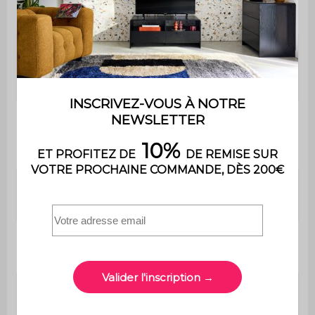
Garantie
2 ans
Le produit est livré en kit à
Montage
monter soi-même. Une
notice est fournie
Garnissage
Mousse polyuréthane (
assise / dossier
densité : 28kg/m3 )
/ accoudoirs
Nombre de
5
roulettes
Hauteur
Oui
ajustable
L 60 x P 62 x H 89 / 99cm
Fauteuil
(8.45kg)