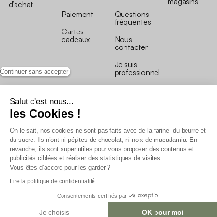
magasins
d’achat
Paiement
Questions
fréquentes
Cartes
cadeaux
Nous
contacter
Je suis
professionnel
Continuer sans accepter
Salut c'est nous...
les Cookies !
On le sait, nos cookies ne sont pas faits avec de la farine, du beurre et
Conditions générales de vente
du sucre. Ils n’ont ni pépites de chocolat, ni noix de macadamia. En
Conditions générales du programme de fidélité
revanche, ils sont super utiles pour vous proposer des contenus et
Charte de données personnelles
publicités ciblées et réaliser des statistiques de visites.
Conditions générales de vente Pro
Vous êtes d’accord pour les garder ?
Déclaration d’accessibilité
Lire la politique de confidentialité
Consentements certifiés par
Je choisis
OK pour moi