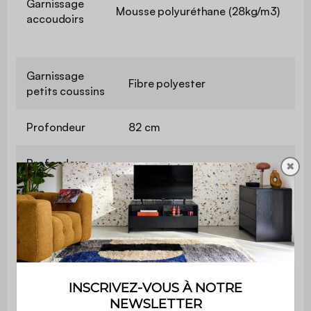
Garnissage
Mousse polyuréthane (28kg/m3)
accoudoirs
Garnissage
Fibre polyester
petits coussins
Profondeur
82 cm
Profondeur
✖
avec
145 cm
méridienne
Profondeur
60 cm
d'assise
Largeur
20 cm
d'accoudoir