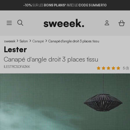
-10%
SUR LES
BONS PLANS*
AVEC LE
CODE SUMMER10
sweeek
Salon
Canapé
Canapé d'angle droit 3 places tissu
Lester
Canapé d'angle droit 3 places tissu
ILESTRCSOFA3KK
5 (1)