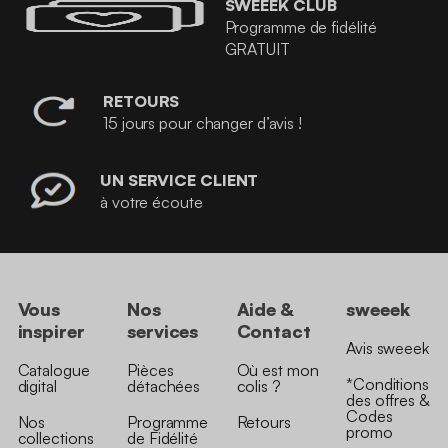
SWEEEK CLUB
Programme de fidélité
GRATUIT
RETOURS
15 jours pour changer d’avis !
UN SERVICE CLIENT
à votre écoute
Vous
Nos
Aide &
sweeek
inspirer
services
Contact
Avis sweeek
Catalogue
Pièces
Où est mon
*Conditions
digital
détachées
colis ?
des offres &
Codes
Nos
Programme
Retours
promo
collections
de Fidélité