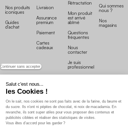
Rétractation
Qui sommes
Nos produits
Livraison
nous ?
iconiques
Mon produit
Assurance
est arrivé
Nos
Guides
premium
abîmé
magasins
d’achat
Paiement
Questions
fréquentes
Cartes
cadeaux
Nous
contacter
Je suis
professionnel
Continuer sans accepter
Salut c'est nous...
les Cookies !
On le sait, nos cookies ne sont pas faits avec de la farine, du beurre et
Conditions générales de vente
du sucre. Ils n’ont ni pépites de chocolat, ni noix de macadamia. En
Conditions générales du programme de fidélité
revanche, ils sont super utiles pour vous proposer des contenus et
Charte de données personnelles
publicités ciblées et réaliser des statistiques de visites.
Conditions générales de vente Pro
Vous êtes d’accord pour les garder ?
Déclaration d’accessibilité