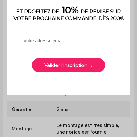
Confort de
Equilibré
l'assise
Convertible
Non
Poids max.
110 kg par place
supporté
Utilisation
Intérieur
Usage domestique
Usage
uniquement
Garantie
2 ans
Le montage est très simple,
Montage
une notice est fournie