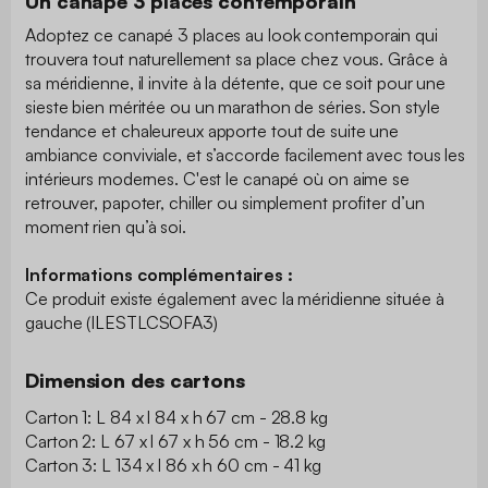
Un canapé 3 places contemporain
Adoptez ce canapé 3 places au look contemporain qui
trouvera tout naturellement sa place chez vous. Grâce à
sa méridienne, il invite à la détente, que ce soit pour une
sieste bien méritée ou un marathon de séries. Son style
tendance et chaleureux apporte tout de suite une
ambiance conviviale, et s’accorde facilement avec tous les
intérieurs modernes. C'est le canapé où on aime se
retrouver, papoter, chiller ou simplement profiter d’un
moment rien qu’à soi.
Informations complémentaires :
Ce produit existe également avec la méridienne située à
gauche (ILESTLCSOFA3)
Dimension des cartons
Carton 1: L 84 x l 84 x h 67 cm - 28.8 kg
Carton 2: L 67 x l 67 x h 56 cm - 18.2 kg
Carton 3: L 134 x l 86 x h 60 cm - 41 kg