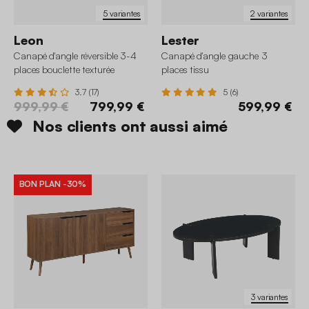
5 variantes
2 variantes
Leon
Lester
Canapé d'angle réversible 3-4
Canapé d'angle gauche 3
places bouclette texturée
places tissu
3.7 (17)
5 (6)
999,99 €
799,99 €
599,99 €
Nos clients ont aussi aimé
BON PLAN
-30%
3 variantes