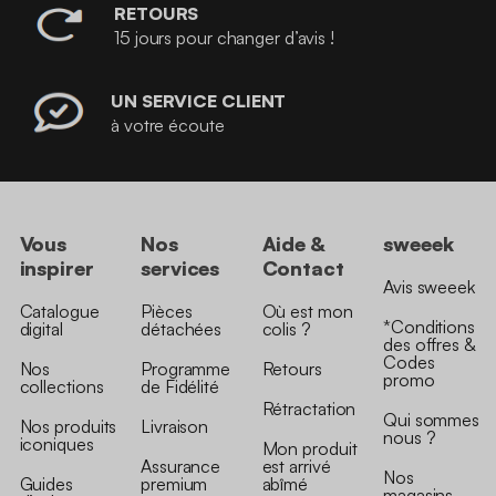
RETOURS
15 jours pour changer d’avis !
UN SERVICE CLIENT
à votre écoute
Vous
Nos
Aide &
sweeek
inspirer
services
Contact
Avis sweeek
Catalogue
Pièces
Où est mon
*Conditions
digital
détachées
colis ?
des offres &
Codes
Nos
Programme
Retours
promo
collections
de Fidélité
Rétractation
Qui sommes
Nos produits
Livraison
nous ?
iconiques
Mon produit
Assurance
est arrivé
Nos
Guides
premium
abîmé
magasins