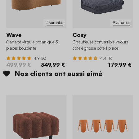
3 variantes
9 variantes
Wave
Cosy
Canapé virgule organique 3
Chauffeuse convertible velours
places bouclette
côtelé grosse côte 1 place
4.9 (26)
4.4 (17)
499,99 €
349,99 €
179,99 €
Nos clients ont aussi aimé