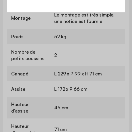
Le montage est très simple,
Montage
une notice est fournie
Poids
52 kg
Nombre de
2
petits coussins
Canapé
L 229 x P 99 x H 71 cm
Assise
L 172 x P 66 cm
Hauteur
45 cm
d'assise
Hauteur
71 cm