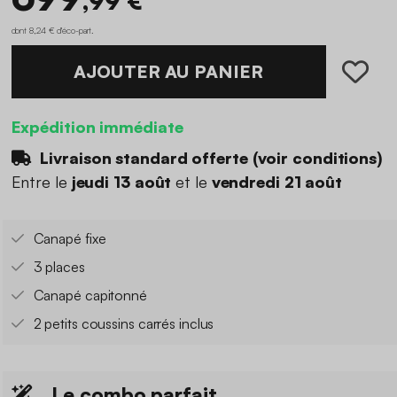
,99 €
dont 8,24 € d'éco-part
.
AJOUTER AU PANIER
Expédition immédiate
Livraison standard offerte (
voir conditions
)
Entre le
jeudi 13 août
et le
vendredi 21 août
Canapé fixe
3 places
Canapé capitonné
2 petits coussins carrés inclus
Le combo parfait