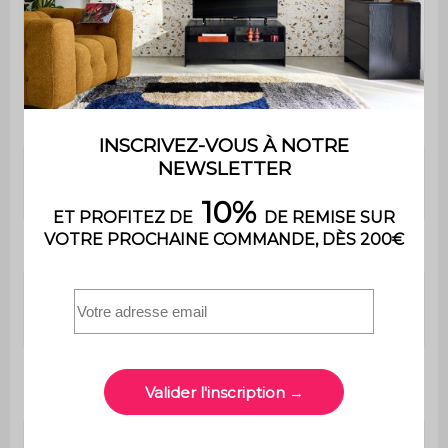
Garnissage
Fibre polyester
petits coussins
Profondeur
66 cm
d'assise
Confort de
Souple
l'assise
Convertible
Non
Poids max.
110 kg par place
supporté
Usage domestique
Usage
uniquement
Garantie
2 ans