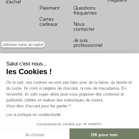
d’achat
Paiement
Questions
fréquentes
Cartes
cadeaux
Nous
contacter
Je suis
professionnel
Continuer sans accepter
Salut c'est nous...
les Cookies !
On le sait, nos cookies ne sont pas faits avec de la farine, du beurre et
Conditions générales de vente
du sucre. Ils n’ont ni pépites de chocolat, ni noix de macadamia. En
Conditions générales du programme de fidélité
revanche, ils sont super utiles pour vous proposer des contenus et
Charte de données personnelles
publicités ciblées et réaliser des statistiques de visites.
Conditions générales de vente Pro
Vous êtes d’accord pour les garder ?
Déclaration d’accessibilité
Lire la politique de confidentialité
Consentements certifiés par
Je choisis
OK pour moi