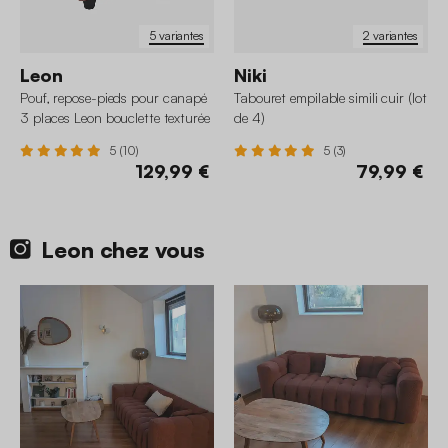
5 variantes
2 variantes
Leon
Niki
Pouf, repose-pieds pour canapé
Tabouret empilable simili cuir (lot
3 places Leon bouclette texturée
de 4)
5 (10)
5 (3)
129,99 €
79,99 €
Leon chez vous