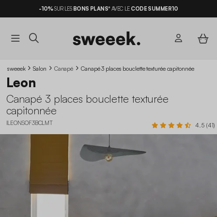
-10%
SUR LES
BONS PLANS*
AVEC LE
CODE SUMMER10
sweeek
Salon
Canapé
Canapé 3 places bouclette texturée capitonnée
Leon
Canapé 3 places bouclette texturée
capitonnée
ILEONSOF3BCLMT
4.5 (41)